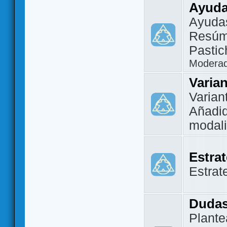
Ayuda
Ayuda
Resúm
Pastic
Modera
Varia
Varian
Añadi
modal
Estra
Estrat
Dudas
Plante