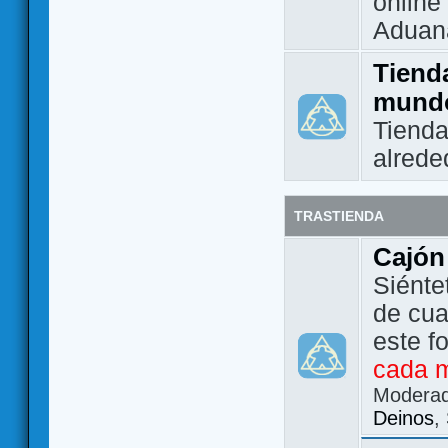
online 
Aduan
Tienda
mund
Tienda
alrede
TRASTIENDA
Cajón
Siénte
de cua
este f
cada 
Modera
Deinos
,