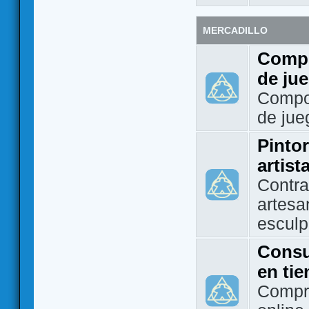
MERCADILLO
Compo
de ju
Compo
de jue
Pintor
artist
Contra
artesa
esculp
Consu
en ti
Compra