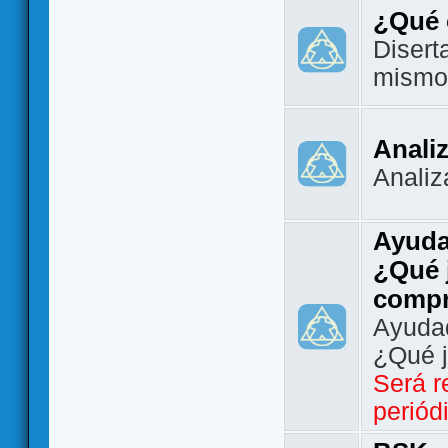
¿Qué 
Disert
mismo
Analiz
Analiz
Ayuda
¿Qué 
comp
Ayudad
¿Qué 
Será r
periód