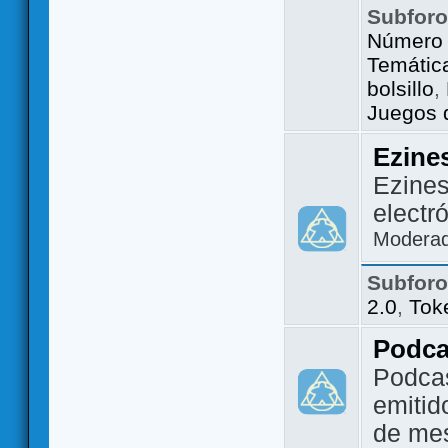
Subfor
Número 
Temátic
bolsillo
,
Juegos d
Ezine
Ezines
electr
Modera
Subfor
2.0
,
Tok
Podca
Podca
emitid
de me