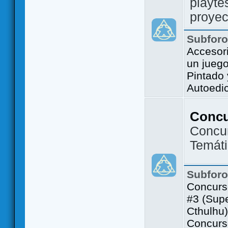
playte
proyec
Subfor
Accesor
un jueg
Pintado
Autoedi
Conc
Concu
Temát
Subfor
Concurs
#3 (Sup
Cthulhu)
Concurs