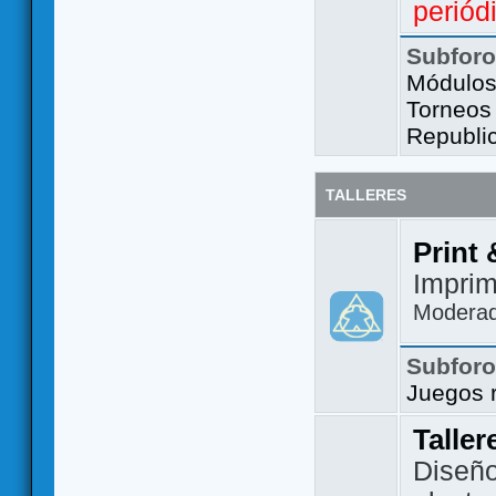
periód
Subfor
Módulos 
Torneos
Republi
TALLERES
Print 
Imprim
Modera
Subfor
Juegos 
Taller
Diseño