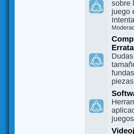
sobre 
juego 
Intent
Modera
Compo
Errat
Dudas
tamañ
fundas
piezas
Softw
Herram
aplica
juegos
Video