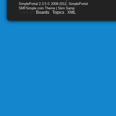
SimplePortal 2.3.5 © 2008-2012, SimplePortal
SMFSimple.com Theme | Skin Samp
Sitemap:
Boards
|
Topics
|
XML