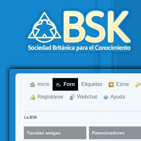
  Inicio
  Foro
Etiquetas
  Ezine
  Registrarse
  Webchat
  Ayuda
La BSK
Tiendas amigas
Patrocinadores