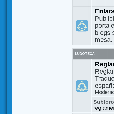
Enlac
Public
portal
blogs 
mesa.
LUDOTECA
Regla
Regla
Traduc
españo
Modera
Subfor
reglame