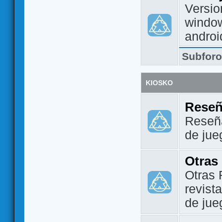
Versio
window
androi
Subfor
KIOSKO
Reseñ
Reseña
de jue
Otras
Otras 
revist
de jue