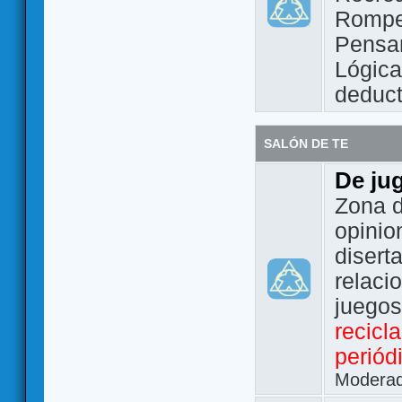
Rompe
Pensam
Lógic
deduct
SALÓN DE TE
De ju
Zona d
opinio
disert
relaci
juego
recicl
periód
Modera