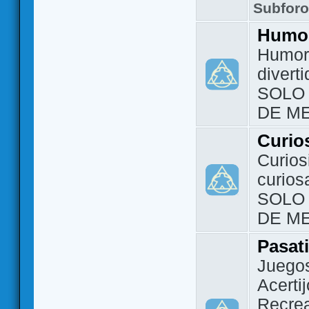
Subfor
Humo
Humor 
divert
SOLO
DE M
Curio
Curios
curios
SOLO
DE M
Pasat
Juegos
Acerti
Recrea