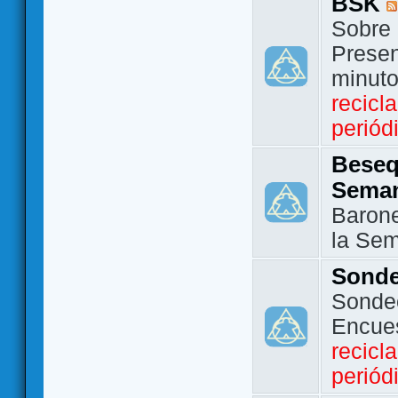
BSK
Sobre 
Presen
minut
recicl
periód
Beseq
Sema
Barone
la Se
Sond
Sondeo
Encue
recicl
periód