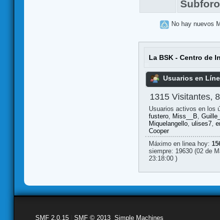
Subfor
No hay nuevos 
La BSK - Centro de I
Usuarios en Lín
1315 Visitantes, 
Usuarios activos en los 
fustero
,
Miss__B
,
Guille
Miquelangello
,
ulises7
,
e
Cooper
Máximo en linea hoy:
15
siempre: 19630 (02 de M
23:18:00 )
SMF 2.0.15
|
SMF © 2013
,
Simple Machines