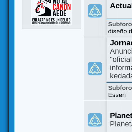
Actua
Subfor
diseño 
Jorna
Anunc
"ofici
inform
kedad
Subfor
Essen
Plane
Plane