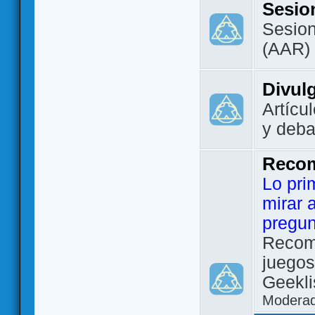
Sesio
Sesion
(AAR)
Divul
Artícu
y deba
Reco
Lo pri
mirar 
pregun
Recom
juegos
Geekli
Modera