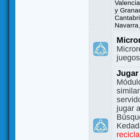
Valencia
y Grana
Cantabri
Navarra
Micro
Micror
juego
Jugar
Módulo
simila
servid
jugar 
Búsque
Kedada
recicl