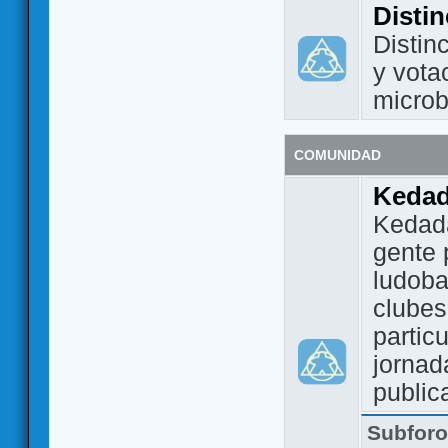
Disti
Distin
y vota
micro
COMUNIDAD
Keda
Kedada
gente 
ludoba
clubes
partic
jornad
public
Subfor