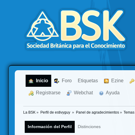
  Inicio
  Foro
Etiquetas
  Ezine
  Registrarse
  Webchat
  Ayuda
La BSK
»
Perfil de estivyguy 
»
Panel de agradecimientos
»
Temas 
Información del Perfil
Distinciones