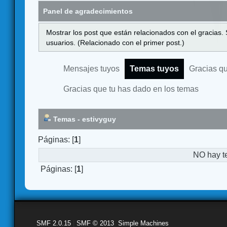
Panel de agradecimientos
Mostrar los post que están relacionados con el gracias.
usuarios. (Relacionado con el primer post.)
Mensajes tuyos
Temas tuyos
Gracias q
Gracias que tu has dado en los temas
Temas - estivyguy
Páginas: [
1
]
NO hay t
Páginas: [
1
]
SMF 2.0.15
|
SMF © 2013
,
Simple Machines