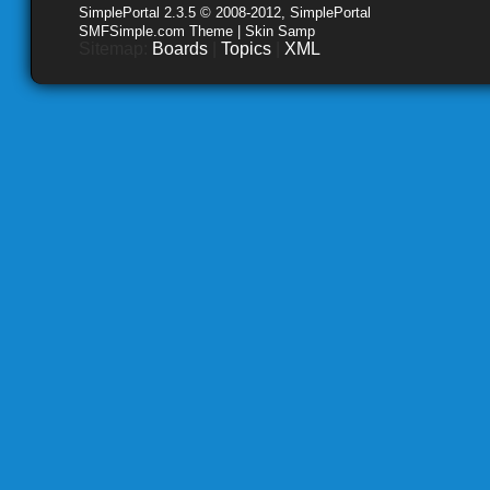
SimplePortal 2.3.5 © 2008-2012, SimplePortal
SMFSimple.com Theme | Skin Samp
Sitemap:
Boards
|
Topics
|
XML