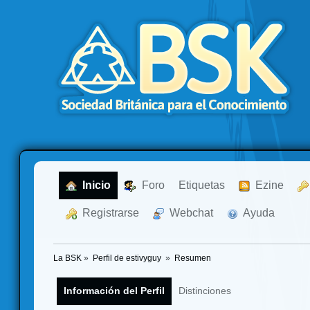
  Inicio
  Foro
Etiquetas
  Ezine
  Registrarse
  Webchat
  Ayuda
La BSK
»
Perfil de estivyguy 
»
Resumen
Información del Perfil
Distinciones