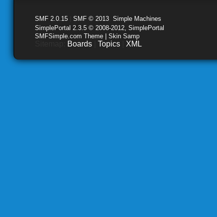
SMF 2.0.15
|
SMF © 2013
,
Simple Machines
SimplePortal 2.3.5 © 2008-2012, SimplePortal
SMFSimple.com Theme | Skin Samp
Sitemap:
Boards
|
Topics
|
XML