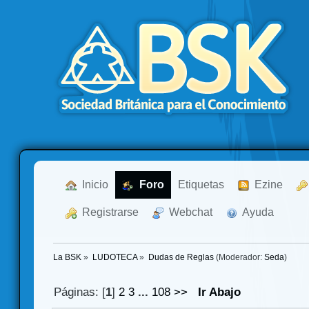
  Inicio
  Foro
Etiquetas
  Ezine
  Registrarse
  Webchat
  Ayuda
La BSK
»
LUDOTECA
»
Dudas de Reglas
(Moderador:
Seda
)
Páginas: [
1
]
2
3
...
108
>>
Ir Abajo