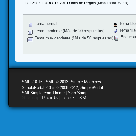
La BSK
»
LUDOTECA
»
Dudas de Reglas
(Moderador:
Seda
)
Tema normal
Tema blo
Tema fija
Tema candente (Más de 20 respuestas)
Encuest
Tema muy candente (Más de 50 respuestas)
SMF 2.0.15
|
SMF © 2013
,
Simple Machines
SimplePortal 2.3.5 © 2008-2012, SimplePortal
SMFSimple.com Theme | Skin Samp
Sitemap:
Boards
|
Topics
|
XML