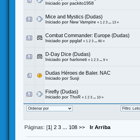
Iniciado por
packito1958
Mice and Mystics (Dudas)
Iniciado por
New Vampire
«
1
2
3
...
13
»
Combat Commander: Europe (Dudas)
Iniciado por
ppglaf
«
1
2
3
...
80
»
D-Day Dice (Dudas)
Iniciado por harloneti
«
1
2
3
...
9
»
Dudas Héroes de Baler. NAC
Iniciado por
Susji
Firefly (Dudas)
Iniciado por
ThoR
«
1
2
3
...
10
»
Páginas: [
1
]
2
3
...
108
>>
Ir Arriba