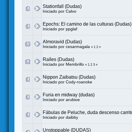
Stationfall (Dudas)
Iniciado por
Calvo
Epochs: El camino de las culturas (Dudas)
Iniciado por
ppglaf
Almoravid (Dudas)
Iniciado por
cesarmagala
«
1
2
»
Raíles (Dudas)
Iniciado por
Membrillo
«
1
2
3
»
Nippon Zaibatsu (Dudas)
Iniciado por
Cody-roanoke
Furia en midway (dudas)
Iniciado por
arubioe
Fábulas de Peluche, duda descenso carrit
Iniciado por
daibby
Unstoppable (DUDAS)