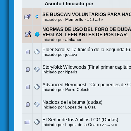
Asunto
/
Iniciado por
SE BUSCAN VOLUNTARIOS PARA HA
Iniciado por
Membrillo
«
1
2
3
...
5
»
NORMAS DE USO DEL FORO DE DUDA
REGLAS. LEER ANTES DE POSTEAR.
Iniciado por
afrikaner
Elder Scrolls: La traición de la Segunda E
Iniciado por
jocava
Storyfold: Wildwoods (Final primer capítulo
Iniciado por
Nperis
Advanced Heroquest: "Componentes de C
Iniciado por
Perro Celeste
Nacidos de la bruma (dudas)
Iniciado por
Lopez de la Osa
El Señor de los Anillos LCG (Dudas)
Iniciado por
Lopez de la Osa
«
1
2
3
...
54
»