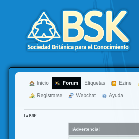
  Inicio
  Forum
Etiquetas
  Ezine
  Registrarse
  Webchat
  Ayuda
La BSK
¡Advertencia!