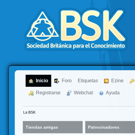
  Inicio
  Foro
Etiquetas
  Ezine
  Registrarse
  Webchat
  Ayuda
La BSK
Tiendas amigas
Patrocinadores