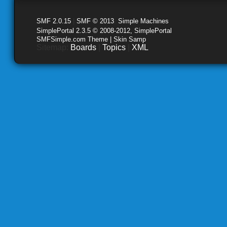
SMF 2.0.15
|
SMF © 2013
,
Simple Machines
SimplePortal 2.3.5 © 2008-2012, SimplePortal
SMFSimple.com Theme | Skin Samp
Sitemap:
Boards
|
Topics
|
XML