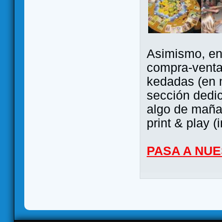
Asimismo, ent
compra-venta
kedadas (en 
sección dedi
algo de maña 
print & play (
PASA A NU