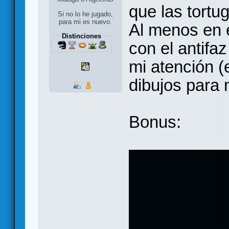
que las tortu
Si no lo he jugado,
para mi es nuevo.
Al menos en 
Distinciones
con el antifaz
mi atención (
dibujos para n
Bonus: