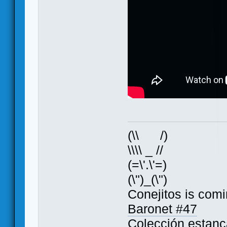
(\\ /)
\\\\ _ //
(=\'.\'=)
(\")_(\")
Conejitos is comi
Baronet #47
Colección estan