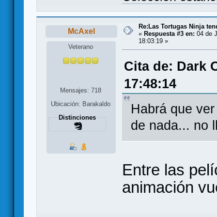
Re:Las Tortugas Ninja te
McAxel
«
Respuesta #3 en:
04 de J
18:03:19 »
Veterano
Cita de: Dark 
17:48:14
Mensajes: 718
Ubicación: Barakaldo
Habrá que ver 
Distinciones
de nada... no
Entre las pel
animación vu