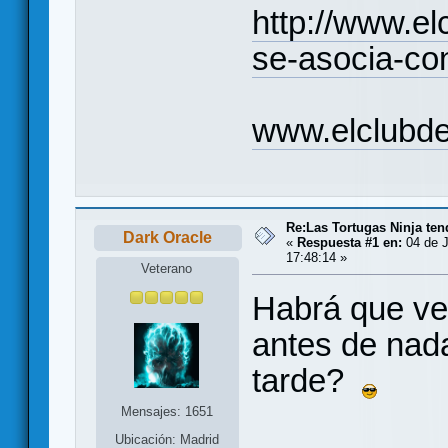
http://www.e
se-asocia-co
www.elclubd
Re:Las Tortugas Ninja te
Dark Oracle
«
Respuesta #1 en:
04 de J
17:48:14 »
Veterano
Habrá que ver
antes de nada
tarde?
Mensajes: 1651
Ubicación: Madrid