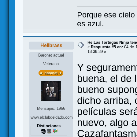
Porque ese cielo 
es azul.
Re:Las Tortugas Ninja te
Hellbrass
«
Respuesta #5 en:
04 de J
18:39:39 »
Baronet actual
Veterano
Y seguramente
buena, el de l
bueno supong
dicho arriba, 
películas ser
Mensajes: 1966
www.elclubdeldado.com
nuevo, algo 
Distinciones
Cazafantasma