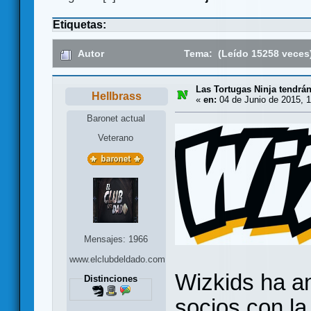
Etiquetas:
Autor
Tema: (Leído 15258 veces
Las Tortugas Ninja tendrá
Hellbrass
«
en:
04 de Junio de 2015, 1
Baronet actual
Veterano
Mensajes: 1966
www.elclubdeldado.com
Wizkids ha a
Distinciones
socios con l