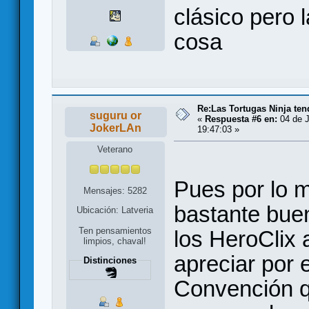
clásico pero l
cosa
Re:Las Tortugas Ninja te
suguru or
«
Respuesta #6 en:
04 de J
JokerLAn
19:47:03 »
Veterano
Pues por lo 
Mensajes: 5282
bastante bue
Ubicación: Latveria
Ten pensamientos
los HeroClix
limpios, chaval!
apreciar por
Distinciones
Convención q