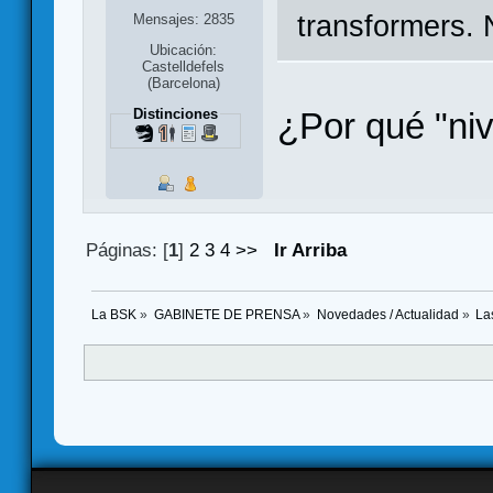
transformers. 
Mensajes: 2835
Ubicación:
Castelldefels
(Barcelona)
¿Por qué "ni
Distinciones
Páginas: [
1
]
2
3
4
>>
Ir Arriba
La BSK
»
GABINETE DE PRENSA
»
Novedades / Actualidad
»
La