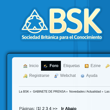
  Inicio
  Foro
Etiquetas
  Ezine
  Registrarse
  Webchat
  Ayuda
La BSK
»
GABINETE DE PRENSA
»
Novedades / Actualidad
»
Las
Páginas: [
1
]
2
3
4
>>
Ir Abajo