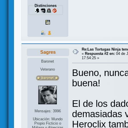
Distinciones
Re:Las Tortugas Ninja te
Sagres
«
Respuesta #2 en:
04 de J
17:54:25 »
Baronet
Veterano
Bueno, nunca 
buena!
El de los dad
demasiadas v
Mensajes: 3996
Ubicación: Mundo
Heroclix tamb
Propio Ficticio o
Málaga o Algeciras