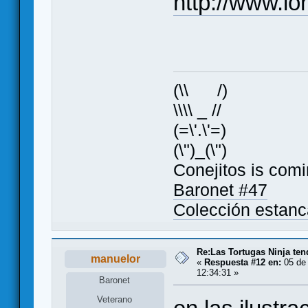
http://www.ion
(\\ /)
\\\\ _ //
(=\'.\'=)
(\")_(\")
Conejitos is comi
Baronet #47
Colección estan
Re:Las Tortugas Ninja te
manuelor
«
Respuesta #12 en:
05 de 
12:34:31 »
Baronet
Veterano