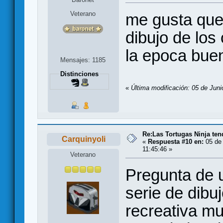
Veterano
me gusta que
dibujo de los
la epoca bu
Mensajes: 1185
Distinciones
«
Última modificación: 05 de Jun
Re:Las Tortugas Ninja te
Carquinyoli
«
Respuesta #10 en:
05 de 
11:45:46 »
Veterano
Pregunta de u
serie de dibu
recreativa m