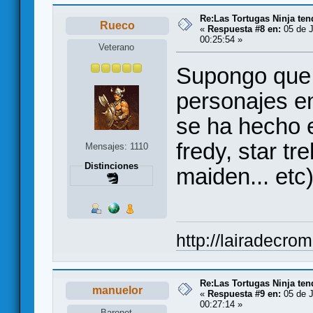
Re:Las Tortugas Ninja te
Rueco
«
Respuesta #8 en:
05 de J
00:25:54 »
Veterano
Supongo que 
personajes en
se ha hecho e
fredy, star tr
Mensajes: 1110
Distinciones
maiden... etc)
http://lairadecro
Re:Las Tortugas Ninja te
manuelor
«
Respuesta #9 en:
05 de J
00:27:14 »
Baronet