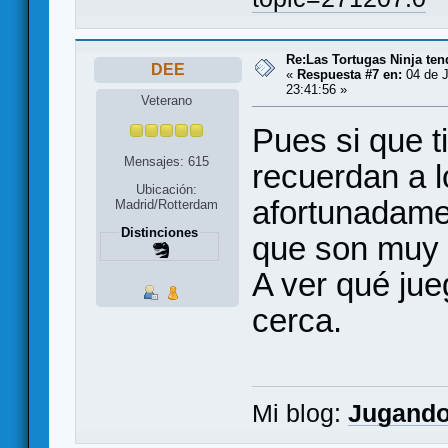
Re:Las Tortugas Ninja te
DEE
«
Respuesta #7 en:
04 de J
23:41:56 »
Veterano
Pues si que t
Mensajes: 615
recuerdan a l
Ubicación:
afortunadame
Madrid/Rotterdam
Distinciones
que son muy 
A ver qué jue
cerca.
Mi blog:
Jugando