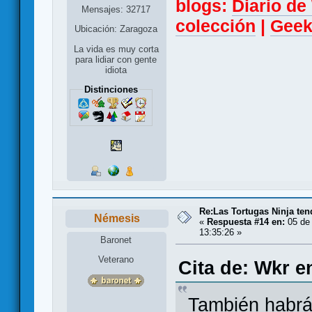
blogs:
Diario d
Mensajes: 32717
colección
|
Geek
Ubicación: Zaragoza
La vida es muy corta
para lidiar con gente
idiota
Distinciones
Re:Las Tortugas Ninja te
Némesis
«
Respuesta #14 en:
05 de 
13:35:26 »
Baronet
Veterano
Cita de: Wkr e
También habrá 