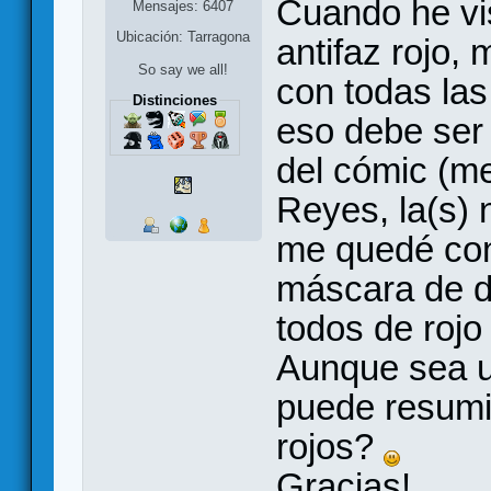
Cuando he vist
Mensajes: 6407
Ubicación: Tarragona
antifaz rojo,
So say we all!
con todas las
Distinciones
eso debe ser 
del cómic (me
Reyes, la(s) 
me quedé con
máscara de di
todos de rojo
Aunque sea un
puede resumir
rojos?
Gracias!