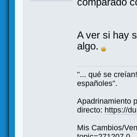
comparado co
A ver si hay 
algo.
"... qué se creía
españoles".
Apadrinamiento 
directo:
https://
Mis Cambios/Ven
topic=271207.0