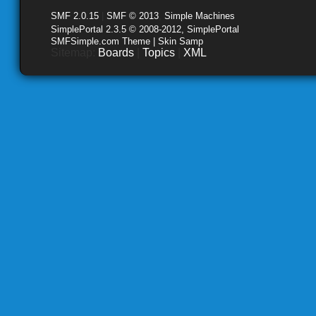
SMF 2.0.15
|
SMF © 2013
,
Simple Machines
SimplePortal 2.3.5 © 2008-2012, SimplePortal
SMFSimple.com Theme | Skin Samp
Sitemap:
Boards
|
Topics
|
XML