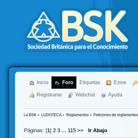
  Inicio
  Foro
Etiquetas
  Ezine
  Registrarse
  Webchat
  Ayuda
La BSK
»
LUDOTECA
»
Reglamentos
»
Peticiones de reglamento
Páginas: [
1
]
2
3
...
115
>>
Ir Abajo