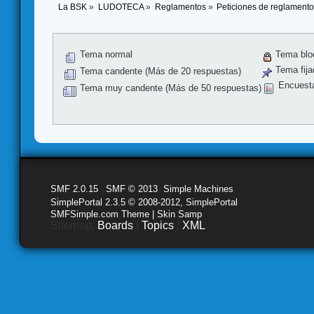
La BSK
»
LUDOTECA
»
Reglamentos
»
Peticiones de reglament
Tema normal
Tema blo
Tema fija
Tema candente (Más de 20 respuestas)
Encuest
Tema muy candente (Más de 50 respuestas)
SMF 2.0.15
|
SMF © 2013
,
Simple Machines
SimplePortal 2.3.5 © 2008-2012, SimplePortal
SMFSimple.com Theme | Skin Samp
Sitemap:
Boards
|
Topics
|
XML