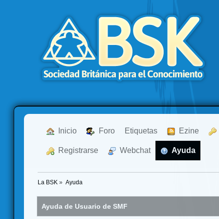
  Inicio
  Foro
Etiquetas
  Ezine
  Registrarse
  Webchat
  Ayuda
La BSK
»
Ayuda
Ayuda de Usuario de SMF