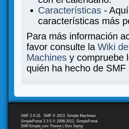
Características
- Aquí
características más 
Para más información a
favor consulte la
Wiki d
Machines
y compruebe 
quién ha hecho de SMF l
SMF 2.0.15
|
SMF © 2013
,
Simple Machines
SimplePortal 2.3.5 © 2008-2012, SimplePortal
SMFSimple.com Theme | Skin Samp