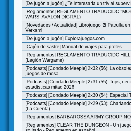
[
De jugón a jugón
]
¿Te interesaría un trivial super
[
Reglamentos
]
REGLAMENTO TRADUCIDO "MOH
WARS: AVALON DIGITAL)
[
Novedades / Actualidad
]
Librojuego 📒 Patrulla en
Verkami
[
De jugón a jugón
]
Explorajuegos.com
[
Cajón de sastre
]
Manual de viajes para profes
[
Reglamentos
]
REGLAMENTO TRADUCIDO HILL
(Legión Wargame)
[
Podcasts
]
[Condado Meeple] 2x32 (56): La obsole
juegos de mesa
[
Podcasts
]
[Condado Meeple] 2x31 (55): Tops, dec
estadísticas mitad 2026
[
Podcasts
]
[Condado Meeple] 2x30 (54): Especial
[
Podcasts
]
[Condado Meeple] 2x29 (53): Charlando
(La Cuenta)
[
Reglamentos
]
BARBAROSSA ARMY GROUP NO
[
Reglamentos
]
CLEAR THE DUNGEON - Un juego 
solitario - Reglamento en español