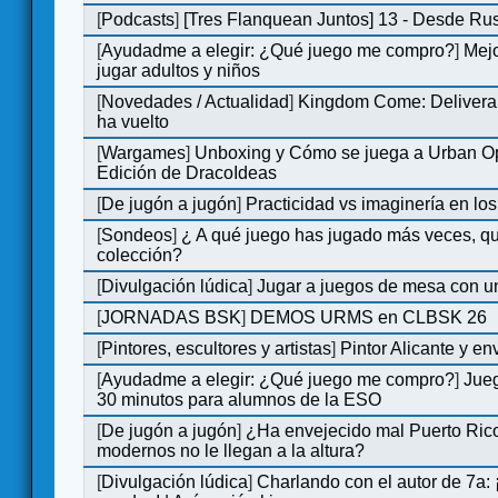
[
Podcasts
]
[Tres Flanquean Juntos] 13 - Desde Ru
[
Ayudadme a elegir: ¿Qué juego me compro?
]
Mejo
jugar adultos y niños
[
Novedades / Actualidad
]
Kingdom Come: Deliveran
ha vuelto
[
Wargames
]
Unboxing y Cómo se juega a Urban Op
Edición de DracoIdeas
[
De jugón a jugón
]
Practicidad vs imaginería en lo
[
Sondeos
]
¿ A qué juego has jugado más veces, qu
colección?
[
Divulgación lúdica
]
Jugar a juegos de mesa con u
[
JORNADAS BSK
]
DEMOS URMS en CLBSK 26
[
Pintores, escultores y artistas
]
Pintor Alicante y en
[
Ayudadme a elegir: ¿Qué juego me compro?
]
Jue
30 minutos para alumnos de la ESO
[
De jugón a jugón
]
¿Ha envejecido mal Puerto Rico
modernos no le llegan a la altura?
[
Divulgación lúdica
]
Charlando con el autor de 7a: