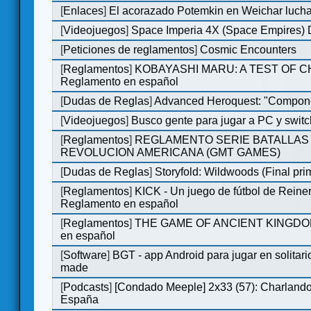
[
Enlaces
]
El acorazado Potemkin en Weichar lucha
[
Videojuegos
]
Space Imperia 4X (Space Empires) D
[
Peticiones de reglamentos
]
Cosmic Encounters
[
Reglamentos
]
KOBAYASHI MARU: A TEST OF 
Reglamento en español
[
Dudas de Reglas
]
Advanced Heroquest: "Compone
[
Videojuegos
]
Busco gente para jugar a PC y switc
[
Reglamentos
]
REGLAMENTO SERIE BATALLAS 
REVOLUCION AMERICANA (GMT GAMES)
[
Dudas de Reglas
]
Storyfold: Wildwoods (Final prim
[
Reglamentos
]
KICK - Un juego de fútbol de Reiner
Reglamento en español
[
Reglamentos
]
THE GAME OF ANCIENT KINGDOM
en español
[
Software
]
BGT - app Android para jugar en solitari
made
[
Podcasts
]
[Condado Meeple] 2x33 (57): Charlan
España