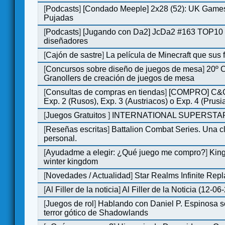
[
Podcasts
]
[Condado Meeple] 2x28 (52): UK Games
Pujadas
[
Podcasts
]
[Jugando con Da2] JcDa2 #163 TOP10 
diseñadores
[
Cajón de sastre
]
La película de Minecraft que sus 
[
Concursos sobre diseño de juegos de mesa
]
20º 
Granollers de creación de juegos de mesa
[
Consultas de compras en tiendas
]
[COMPRO] C&C
Exp. 2 (Rusos), Exp. 3 (Austriacos) o Exp. 4 (Prusi
[
Juegos Gratuitos
]
INTERNATIONAL SUPERSTAR
[
Reseñas escritas
]
Battalion Combat Series. Una cl
personal.
[
Ayudadme a elegir: ¿Qué juego me compro?
]
King
winter kingdom
[
Novedades / Actualidad
]
Star Realms Infinite Repl
[
Al Filler de la noticia
]
Al Filler de la Noticia (12-06
[
Juegos de rol
]
Hablando con Daniel P. Espinosa s
terror gótico de Shadowlands