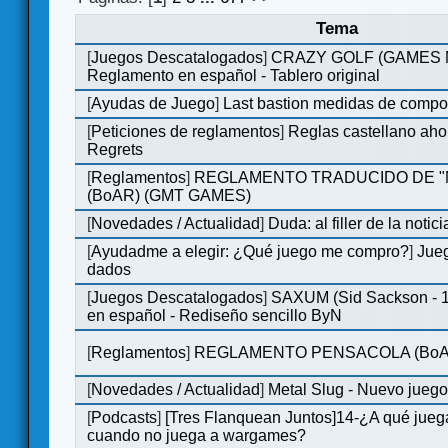
Tema
[
Juegos Descatalogados
]
CRAZY GOLF (GAMES Ma
Reglamento en español - Tablero original
[
Ayudas de Juego
]
Last bastion medidas de comp
[
Peticiones de reglamentos
]
Reglas castellano aho
Regrets
[
Reglamentos
]
REGLAMENTO TRADUCIDO DE 
(BoAR) (GMT GAMES)
[
Novedades / Actualidad
]
Duda: al filler de la notici
[
Ayudadme a elegir: ¿Qué juego me compro?
]
Jueg
dados
[
Juegos Descatalogados
]
SAXUM (Sid Sackson - 
en español - Rediseño sencillo ByN
[
Reglamentos
]
REGLAMENTO PENSACOLA (BoA
[
Novedades / Actualidad
]
Metal Slug - Nuevo jueg
[
Podcasts
]
[Tres Flanquean Juntos]14-¿A qué jue
cuando no juega a wargames?