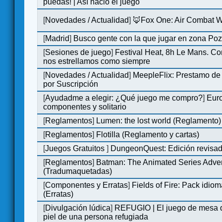
puedas! | Así nació el juego
[
Novedades / Actualidad
]
🦊Fox One: Air Combat 
[
Madrid
]
Busco gente con la que jugar en zona Po
[
Sesiones de juego
]
Festival Heat, 8h Le Mans. C
nos estrellamos como siempre
[
Novedades / Actualidad
]
MeepleFlix: Prestamo de
por Suscripción
[
Ayudadme a elegir: ¿Qué juego me compro?
]
Eur
componentes y solitario
[
Reglamentos
]
Lumen: the lost world (Reglamento)
[
Reglamentos
]
Flotilla (Reglamento y cartas)
[
Juegos Gratuitos
]
DungeonQuest: Edición revisad
[
Reglamentos
]
Batman: The Animated Series Adve
(Tradumaquetadas)
[
Componentes y Erratas
]
Fields of Fire: Pack id
(Erratas)
[
Divulgación lúdica
]
REFUGIO | El juego de mesa q
piel de una persona refugiada