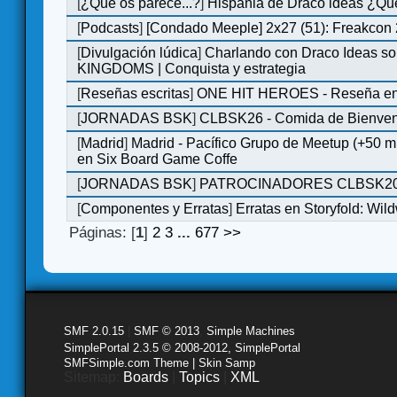
[
¿Qué os parece...?
]
Hispania de Draco ideas ¿Qu
[
Podcasts
]
[Condado Meeple] 2x27 (51): Freakcon
[
Divulgación lúdica
]
Charlando con Draco Ideas s
KINGDOMS | Conquista y estrategia
[
Reseñas escritas
]
ONE HIT HEROES - Reseña en 
[
JORNADAS BSK
]
CLBSK26 - Comida de Bienve
[
Madrid
]
Madrid - Pacífico Grupo de Meetup (+50 
en Six Board Game Coffe
[
JORNADAS BSK
]
PATROCINADORES CLBSK2
[
Componentes y Erratas
]
Erratas en Storyfold: Wi
Páginas: [
1
]
2
3
...
677
>>
SMF 2.0.15
|
SMF © 2013
,
Simple Machines
SimplePortal 2.3.5 © 2008-2012, SimplePortal
SMFSimple.com Theme | Skin Samp
Sitemap:
Boards
|
Topics
|
XML