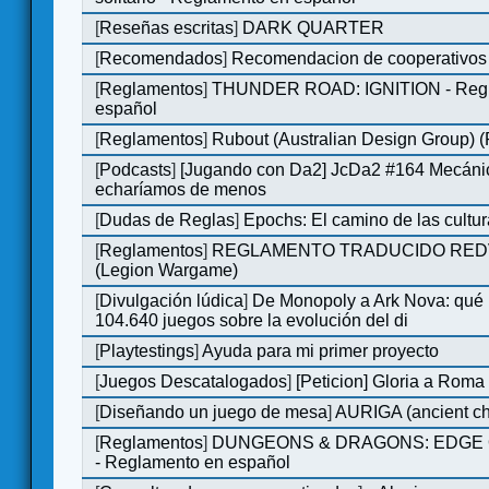
[
Reseñas escritas
]
DARK QUARTER
[
Recomendados
]
Recomendacion de cooperativos 
[
Reglamentos
]
THUNDER ROAD: IGNITION - Regl
español
[
Reglamentos
]
Rubout (Australian Design Group) 
[
Podcasts
]
[Jugando con Da2] JcDa2 #164 Mecáni
echaríamos de menos
[
Dudas de Reglas
]
Epochs: El camino de las cultu
[
Reglamentos
]
REGLAMENTO TRADUCIDO RED
(Legion Wargame)
[
Divulgación lúdica
]
De Monopoly a Ark Nova: qué
104.640 juegos sobre la evolución del di
[
Playtestings
]
Ayuda para mi primer proyecto
[
Juegos Descatalogados
]
[Peticion] Gloria a Roma
[
Diseñando un juego de mesa
]
AURIGA (ancient cha
[
Reglamentos
]
DUNGEONS & DRAGONS: EDGE 
- Reglamento en español