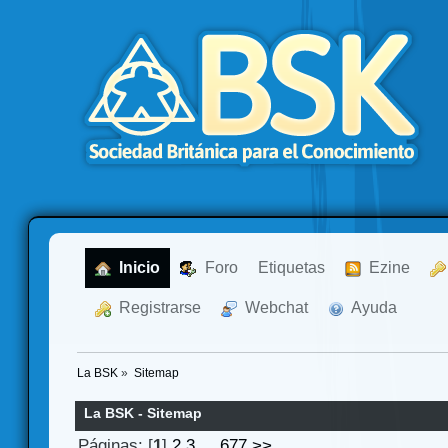
  Inicio
  Foro
Etiquetas
  Ezine
  Registrarse
  Webchat
  Ayuda
La BSK
»
Sitemap
La BSK - Sitemap
Páginas: [
1
]
2
3
...
677
>>