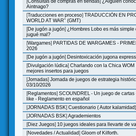
[
Consultas de compras en tiendas
]
¿Alguien conoce
Aintnago?
[
Traducciones en proceso
]
TRADUCCIÓN EN PRO
WORLD AT WAR" (GMT)
[
De jugón a jugón
]
¿Hombres Lobo es más simple q
jugué mal?
[
Wargames
]
PARTIDAS DE WARGAMES - PRIM
2026
[
De jugón a jugón
]
Desintoxicación jugona expres
[
Divulgación lúdica
]
Charlando con la Chica WOM | 
mejores insertos para juegos
[
Jornadas
]
Jornada de juegos de estrategia históri
03/10/2026
[
Reglamentos
]
SCOUNDREL - Un juego de cartas en
like - Reglamento en español
[
JORNADAS BSK
]
Cuestionario ( Autor kalamidad
[
JORNADAS BSK
]
Agrademientos
[
Diez Juegos
]
10 juegos ideales para llevarte de 
[
Novedades / Actualidad
]
Gloom of Kilforth.