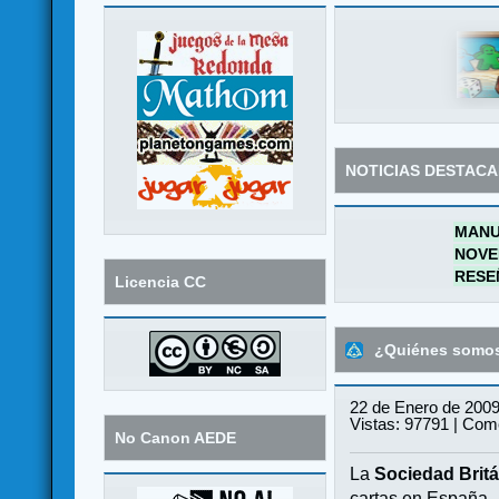
NOTICIAS DESTAC
MANU
NOVE
RESE
Licencia CC
¿Quiénes somo
22 de Enero de 2009
Vistas: 97791 | Come
No Canon AEDE
La
Sociedad Britá
cartas en España.