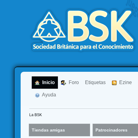
  Inicio
  Foro
Etiquetas
  Ezine
  Ayuda
La BSK
Tiendas amigas
Patrocinadores