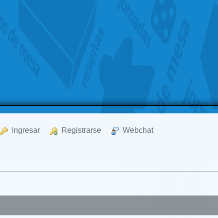
  Ingresar
  Registrarse
  Webchat