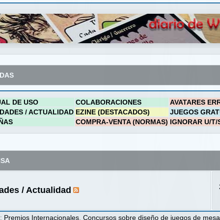
ADAS
AL DE USO
COLABORACIONES
AVATARES ER
DADES / ACTUALIDAD
EZINE (DESTACADOS)
JUEGOS GRAT
ÑAS
COMPRA-VENTA (NORMAS)
IGNORAR U/T/
NSA
des / Actualidad
s
:
Premios Internacionales
,
Concursos sobre diseño de juegos de mes