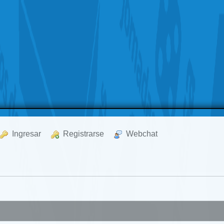
  Ingresar
  Registrarse
  Webchat