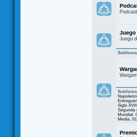
Podca
Podcast
Juego
Juego d
Subforo
Warga
Wargame
Subforo
Napoleón
Entreguer
Siglo XVII
Segunda m
Mundial
,
Media
,
01
Premi