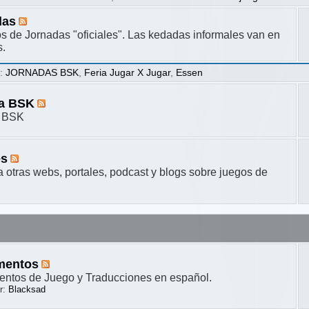
das
s de Jornadas "oficiales". Las kedadas informales van en
s.
s
:
JORNADAS BSK
,
Feria Jugar X Jugar
,
Essen
ta BSK
a BSK
es
a otras webs, portales, podcast y blogs sobre juegos de
mentos
ntos de Juego y Traducciones en español.
r:
Blacksad