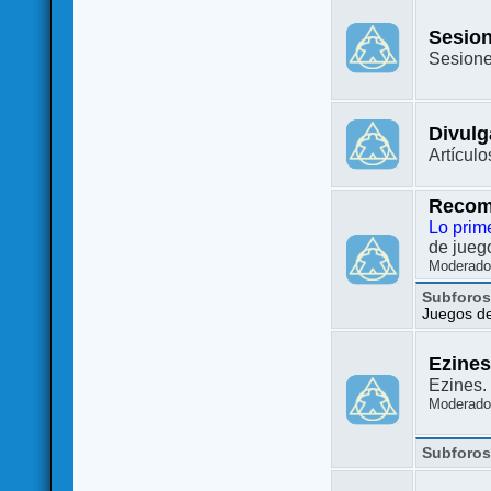
Sesion
Sesione
Divulg
Artículo
Recom
Lo prim
de juego
Moderado
Subforo
Juegos de 
Ezine
Ezines. 
Moderado
Subforo