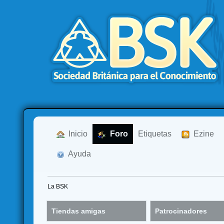
  Inicio
  Foro
Etiquetas
  Ezine
  Ayuda
La BSK
Tiendas amigas
Patrocinadores