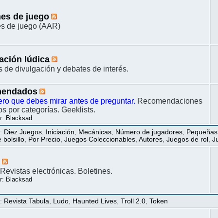
es de juego
s de juego (AAR)
ación lúdica
s de divulgación y debates de interés.
endados
ero que debes mirar antes de preguntar.
Recomendaciones
s por categorías. Geeklists.
r:
Blacksad
s
:
Diez Juegos
,
Iniciación
,
Mecánicas
,
Número de jugadores
,
Pequeñas
bolsillo
,
Por Precio
,
Juegos Coleccionables
,
Autores
,
Juegos de rol
,
J
s
Revistas electrónicas. Boletines.
r:
Blacksad
s
:
Revista Tabula
,
Ludo
,
Haunted Lives
,
Troll 2.0
,
Token