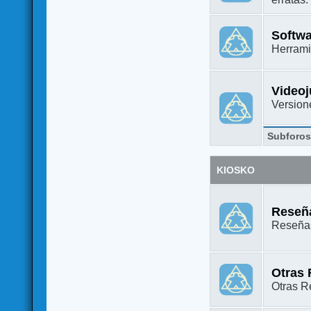
Softw
Herrami
Video
Versione
Subforo
KIOSKO
Reseña
Reseñas
Otras
Otras Re