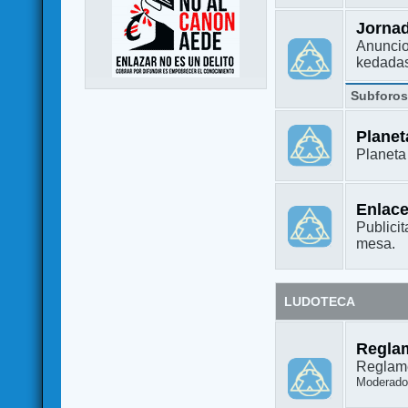
Jorna
Anuncio
kedada
Subforo
Plane
Planet
Enlac
Publicit
mesa.
LUDOTECA
Regla
Reglame
Moderado