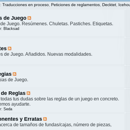
s
:
Traducciones en proceso
,
Peticiones de reglamentos
,
Decktet
,
Iceho
s de Juego
de Juego. Resúmenes. Chuletas. Pastiches. Etiquetas.
r:
Blacksad
tes
es de Juego. Añadidos. Nuevas modalidades.
egias
gias de Juego.
 de Reglas
 todas tus dudas sobre las reglas de un juego en concreto.
remos ayudarte.
r:
Seda
nentes y Erratas
cerca de tamaños de fundas/cajas, número de piezas,