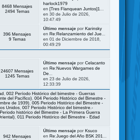
harlock1979
8468 Mensajes
en
[Tres Flanquean Juntos]1...
2494 Temas
en 30 de Julio de 2026,
10:47:49
Último mensaje
por
Karinsky
396 Mensajes
en
Re:Relanzamiento del Jue...
9 Temas
en 01 de Diciembre de 2018,
00:49:29
Último mensaje
por
Celacanto
en
Re:Nuevos Wargames de
24607 Mensajes
De...
1245 Temas
en 23 de Julio de 2026,
12:33:39
ad
,
002 Período Histórico del bimestre - Guerras
te del Pacífico)
,
004 Periodo Histórico del Bimestre -
iembre de 1939)
,
005 Periodo Histórico del Bimestre -
dos Unidos
,
007 Periodo Histórico del bimestre.-
Periodo histórico del Bimestre - La Primera Guerra
riental)
,
011 Periodo Histórico del Bimestre - Edad
Último mensaje
por
Ksuco
942 Mensajes
en
Re:Juego del Año BSK 201...