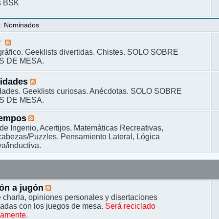
s BSK
s
:
Nominados
r
ráfico. Geeklists divertidas. Chistes. SOLO SOBRE
S DE MESA.
sidades
dades. Geeklists curiosas. Anécdotas. SOLO SOBRE
S DE MESA.
iempos
de Ingenio, Acertijos, Matemáticas Recreativas,
bezas/Puzzles. Pensamiento Lateral, Lógica
a/inductiva.
ón a jugón
 charla, opiniones personales y disertaciones
nadas con los juegos de mesa.
Será reciclado
camente
.