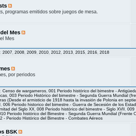
sts
s, programas emitidos sobre juegos de mesa.
 del Mes
el Mes
s
:
2007
,
2008
,
2009
,
2010
,
2012
,
2013
,
2015
,
2016
,
2018
mes
s, por periodos
s
:
Censo de wargameros
,
001 Periodo histórico del bimestre - Antigüed
icas
,
003 Periodo Histórico del bimestre - Segunda Guerra Mundial (fren
ras (Desde el armisticio de 1918 hasta la invasión de Polonia en sept
I
,
006 Periodo historico del bimestre.- Guerra de Secesión de los Esta
itad del Siglo XX
,
008 Periodo histórico del bimestre - Siglo XVII
,
009 
010 Periodo histórico del Bimestre - Segunda Guerra Mundial (Frente O
2 - Periodo Histórico del Bimestre - Combates Aéreos
os BSK