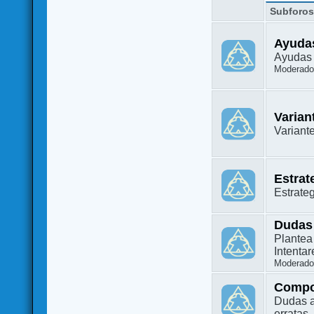
Subforo
Ayuda
Ayudas 
Moderado
Varian
Variant
Estrat
Estrate
Dudas
Plantea
Intenta
Moderado
Compo
Dudas a
erratas.