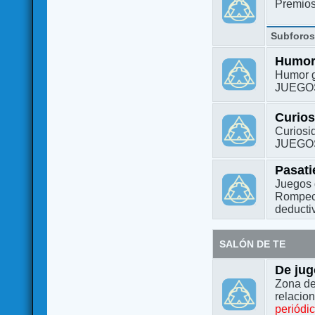
Premio
Subforo
Humo
Humor g
JUEGO
Curio
Curiosi
JUEGO
Pasat
Juegos 
Rompeca
deductiv
SALÓN DE TE
De jug
Zona de
relacio
periódi