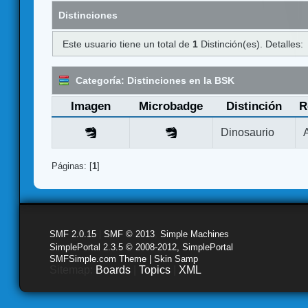
Distinciones
Este usuario tiene un total de
1
Distinción(es). Detalles:
Categoría: Distinciones en la BSK
Imagen
Microbadge
Distinción
R
Dinosaurio
Páginas: [
1
]
SMF 2.0.15
|
SMF © 2013
,
Simple Machines
SimplePortal 2.3.5 © 2008-2012, SimplePortal
SMFSimple.com Theme | Skin Samp
Sitemap:
Boards
|
Topics
|
XML