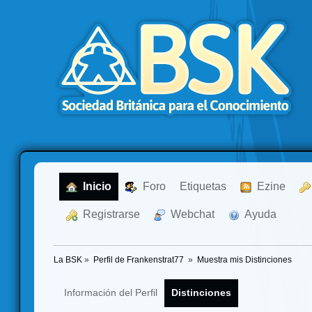
  Inicio
  Foro
Etiquetas
  Ezine
  Registrarse
  Webchat
  Ayuda
La BSK
»
Perfil de Frankenstrat77 
»
Muestra mis Distinciones
Información del Perfil
Distinciones