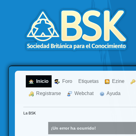
  Inicio
  Foro
Etiquetas
  Ezine
  Registrarse
  Webchat
  Ayuda
La BSK
¡Un error ha ocurrido!