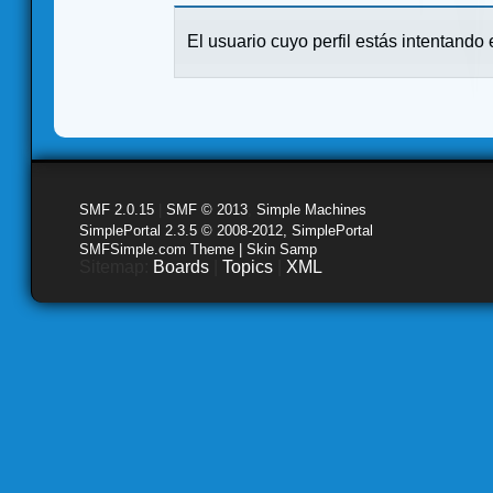
El usuario cuyo perfil estás intentando e
SMF 2.0.15
|
SMF © 2013
,
Simple Machines
SimplePortal 2.3.5 © 2008-2012, SimplePortal
SMFSimple.com Theme | Skin Samp
Sitemap:
Boards
|
Topics
|
XML