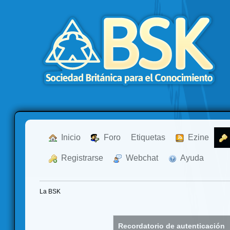
  Inicio
  Foro
Etiquetas
  Ezine
  Registrarse
  Webchat
  Ayuda
La BSK
Recordatorio de autenticación