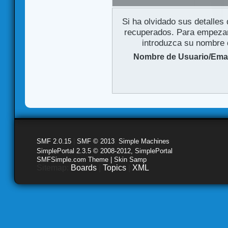
Si ha olvidado sus detalles
recuperados. Para empezar 
introduzca su nombre d
Nombre de Usuario/Emai
SMF 2.0.15
|
SMF © 2013
,
Simple Machines
SimplePortal 2.3.5 © 2008-2012, SimplePortal
SMFSimple.com Theme | Skin Samp
Sitemap:
Boards
|
Topics
|
XML