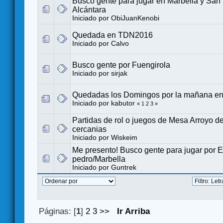
Busco gente para jugar en Marbella y San
Alcántara
Iniciado por
ObiJuanKenobi
Quedada en TDN2016
Iniciado por
Calvo
Busco gente por Fuengirola
Iniciado por
sirjak
Quedadas los Domingos por la mañana en 
Iniciado por
kabutor
«
1
2
3
»
Partidas de rol o juegos de Mesa Arroyo de
cercanias
Iniciado por
Wiskeim
Me presento! Busco gente para jugar por 
pedro/Marbella
Iniciado por
Guntrek
Páginas: [
1
]
2
3
>>
Ir Arriba