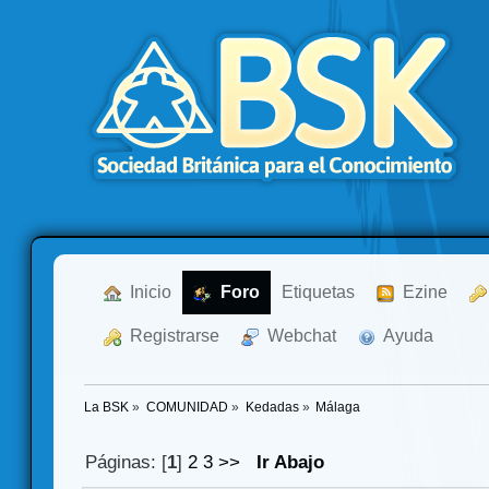
  Inicio
  Foro
Etiquetas
  Ezine
  Registrarse
  Webchat
  Ayuda
La BSK
»
COMUNIDAD
»
Kedadas
»
Málaga
Páginas: [
1
]
2
3
>>
Ir Abajo