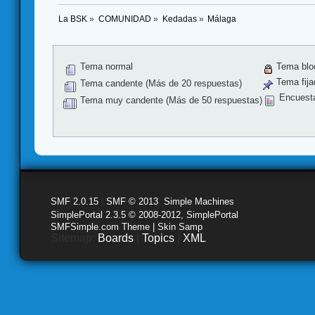
La BSK
»
COMUNIDAD
»
Kedadas
»
Málaga
Tema normal
Tema blo
Tema fija
Tema candente (Más de 20 respuestas)
Encuest
Tema muy candente (Más de 50 respuestas)
SMF 2.0.15
|
SMF © 2013
,
Simple Machines
SimplePortal 2.3.5 © 2008-2012, SimplePortal
SMFSimple.com Theme | Skin Samp
Sitemap:
Boards
|
Topics
|
XML