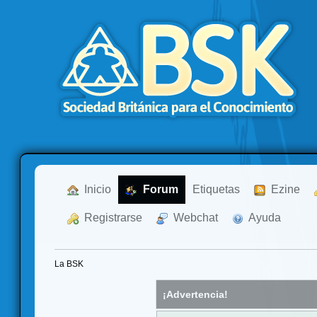
  Inicio
  Forum
Etiquetas
  Ezine
  Registrarse
  Webchat
  Ayuda
La BSK
¡Advertencia!