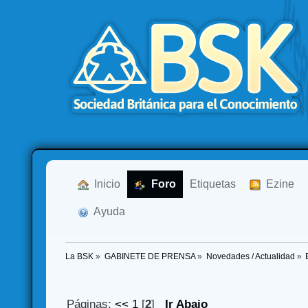
  Inicio
  Foro
Etiquetas
  Ezine
  Ayuda
La BSK
»
GABINETE DE PRENSA
»
Novedades / Actualidad
»
Páginas:
<<
1
[
2
]
Ir Abajo