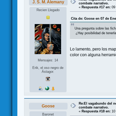
J. S. M. Alemany
combate narrativo.
«
Respuesta #17 en:
09 
Recien Llegado
Cita de: Goose en 07 de Ene
Una pregunta sobre las fich
¿Hay posibilidad de tenerl
Lo lamento, pero los mapa
color con alguna herram
Mensajes: 14
Erik, el oso negro de
Ástagor.
Re:El vagabundo del no
Goose
combate narrativo.
«
Respuesta #18 en:
10 
Baronet