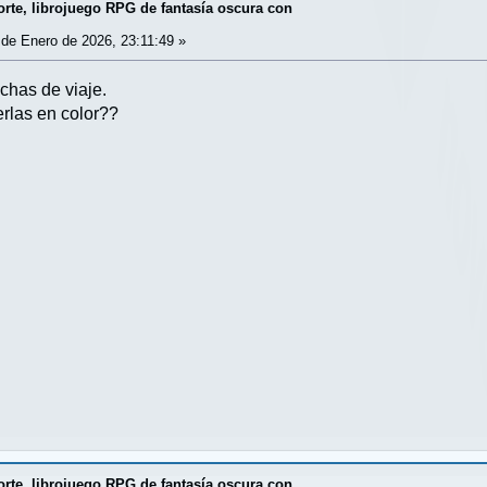
rte, librojuego RPG de fantasía oscura con
de Enero de 2026, 23:11:49 »
chas de viaje.
rlas en color??
rte, librojuego RPG de fantasía oscura con