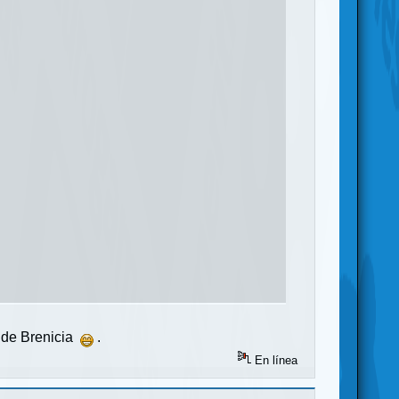
o de Brenicia
.
En línea