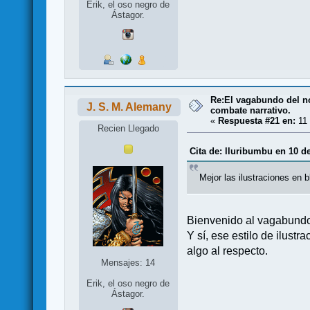
Erik, el oso negro de
Ástagor.
Re:El vagabundo del no
J. S. M. Alemany
combate narrativo.
«
Respuesta #21 en:
11 
Recien Llegado
Cita de: lluribumbu en 10 d
Mejor las ilustraciones en
Bienvenido al vagabun
Y sí, ese estilo de ilus
algo al respecto.
Mensajes: 14
Erik, el oso negro de
Ástagor.