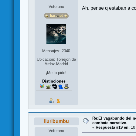
Veterano
Ah, pense q estaban a col
Mensajes: 2040
Ubicación: Torrejon de
Ardoz-Madrid
¡Me lo pido!
Distinciones
Re:El vagabundo del no
lluribumbu
combate narrativo.
«
Respuesta #19 en:
10 
Veterano