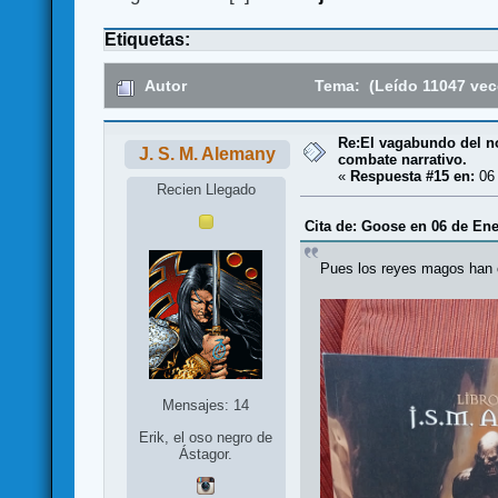
Etiquetas:
Autor
Tema: (Leído 11047 vec
Re:El vagabundo del no
J. S. M. Alemany
combate narrativo.
«
Respuesta #15 en:
06 
Recien Llegado
Cita de: Goose en 06 de Ene
Pues los reyes magos han c
Mensajes: 14
Erik, el oso negro de
Ástagor.