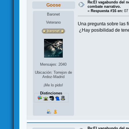
Re:El vagabundo del no
Goose
combate narrativo.
«
Respuesta #16 en:
07 
Baronet
Veterano
Una pregunta sobre las fi
¿Hay posibilidad de tene
Mensajes: 2040
Ubicación: Torrejon de
Ardoz-Madrid
¡Me lo pido!
Distinciones
Re:El vagabundo del no