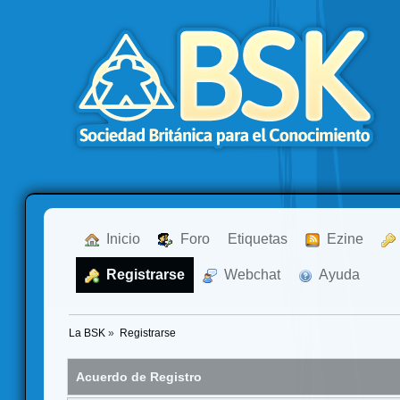
  Inicio
  Foro
Etiquetas
  Ezine
  Registrarse
  Webchat
  Ayuda
La BSK
»
Registrarse
Acuerdo de Registro