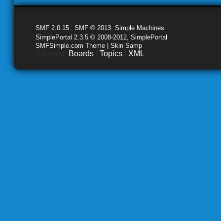
SMF 2.0.15
|
SMF © 2013
,
Simple Machines
SimplePortal 2.3.5 © 2008-2012, SimplePortal
SMFSimple.com Theme | Skin Samp
Sitemap:
Boards
|
Topics
|
XML