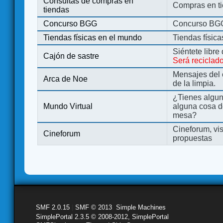
Consultas de compras en
Compras en ti
tiendas
Concurso BGG
Concurso BG
Tiendas físicas en el mundo
Tiendas físic
Siéntete libre
Cajón de sastre
Será reciclad
Mensajes del 
Arca de Noe
de la limpia.
¿Tienes algu
Mundo Virtual
alguna cosa d
mesa?
Cineforum, vis
Cineforum
propuestas
SMF 2.0.15
|
SMF © 2013
,
Simple Machines
SimplePortal 2.3.5 © 2008-2012, SimplePortal