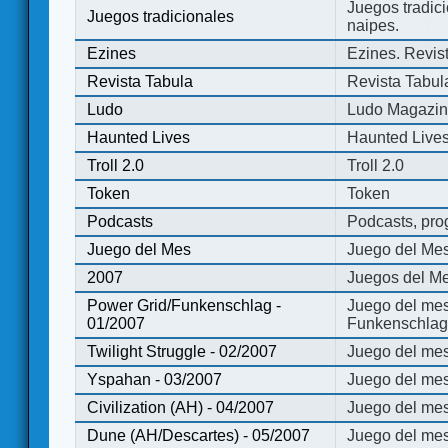
Juegos tradici
Juegos tradicionales
naipes.
Ezines
Ezines. Revist
Revista Tabula
Revista Tabul
Ludo
Ludo Magazi
Haunted Lives
Haunted Live
Troll 2.0
Troll 2.0
Token
Token
Podcasts
Podcasts, pro
Juego del Mes
Juego del Me
2007
Juegos del Me
Power Grid/Funkenschlag -
Juego del mes
01/2007
Funkenschlag 
Twilight Struggle - 02/2007
Juego del mes
Yspahan - 03/2007
Juego del me
Civilization (AH) - 04/2007
Juego del mes 
Dune (AH/Descartes) - 05/2007
Juego del me