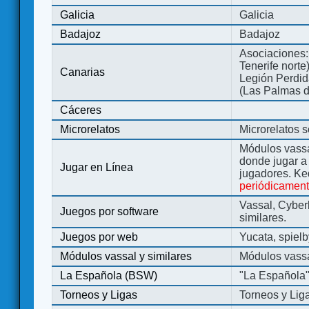
Galicia
Galicia
Badajoz
Badajoz
Asociaciones:
Tenerife norte
Canarias
Legión Perdida
(Las Palmas d
Cáceres
Microrelatos
Microrelatos 
Módulos vassa
donde jugar 
Jugar en Línea
jugadores. Ke
periódicamen
Vassal, Cyber
Juegos por software
similares.
Juegos por web
Yucata, spiel
Módulos vassal y similares
Módulos vassa
La Española (BSW)
"La Española
Torneos y Ligas
Torneos y Lig