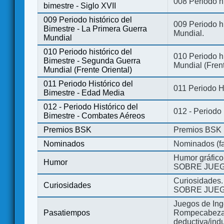
008 Periodo hi
bimestre - Siglo XVII
009 Periodo histórico del
009 Periodo hi
Bimestre - La Primera Guerra
Mundial.
Mundial
010 Periodo histórico del
010 Periodo h
Bimestre - Segunda Guerra
Mundial (Frent
Mundial (Frente Oriental)
011 Periodo Histórico del
011 Periodo H
Bimestre - Edad Media
012 - Periodo Histórico del
012 - Periodo
Bimestre - Combates Aéreos
Premios BSK
Premios BSK
Nominados
Nominados (fa
Humor gráfico
Humor
SOBRE JUEG
Curiosidades.
Curiosidades
SOBRE JUEG
Juegos de Ing
Pasatiempos
Rompecabezas
deductiva/indu