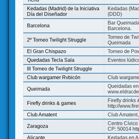
Kedadas (Madrid) de la Iniciativa
Kedadas (Madri
Día del Diseñador
(DDD)
Bar Queimada.
Barcelona
Barcelona.
Torneo de Twil
2º Torneo Twilight Struggle
Queimada
El Gran Chispazo
Torneo de Po
Quedadas Tecla Sala
Eventos lúdico
III Torneo de Twilight Struggle
Club wargamer Rvbicón
Club wargame
Queidadas en
Queimada
www.eldracde
Firefly drinks
Firefly drinks & games
http://www.fir
Club Amatent
Club Amatent,
Centro Cívico 
Zaragoza
CP: 50014 http
Alicante
Kedadas en Al