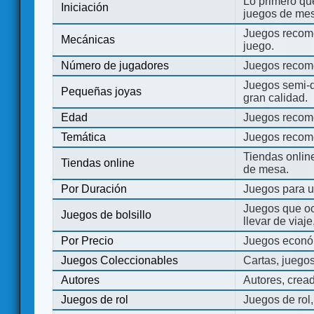
Lo primero que
Iniciación
juegos de mes
Juegos recome
Mecánicas
juego.
Número de jugadores
Juegos recom
Juegos semi-d
Pequeñas joyas
gran calidad.
Edad
Juegos recom
Temática
Juegos recom
Tiendas onli
Tiendas online
de mesa.
Por Duración
Juegos para u
Juegos que o
Juegos de bolsillo
llevar de viaje
Por Precio
Juegos económ
Juegos Coleccionables
Cartas, juego
Autores
Autores, crea
Juegos de rol
Juegos de rol,