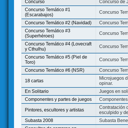
Concurso
Concurso de 
Concurso Temático #1
Concurso Temá
(Escarabajos)
Concurso Temático #2 (Navidad)
Concurso Tem
Concurso Temático #3
Concurso Tem
(Superhéroes)
Concurso Temático #4 (Lovecraft
Concurso Temá
y Cthulhu)
Concurso Temático #5 (Piel de
Concurso Temá
Toro)
Concurso Temático #6 (NSR)
Concurso Tem
Microjuegos d
18 cartas
opinar.
En Solitario
Juegos en soli
Componentes y partes de juegos
Componentes 
Contratación d
Pintores, escultores y artistas
esculpido y d
Subasta 2008
Subasta Bene