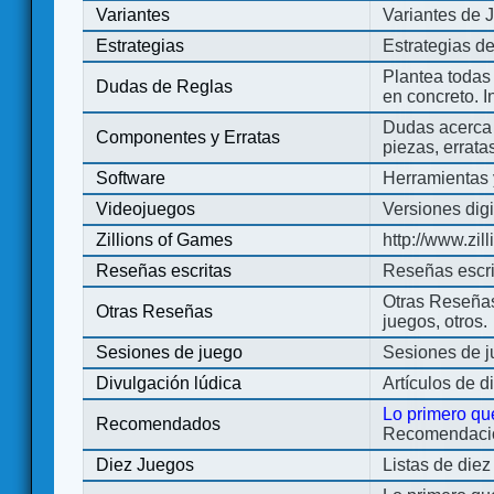
Variantes
Variantes de 
Estrategias
Estrategias d
Plantea todas
Dudas de Reglas
en concreto. 
Dudas acerca 
Componentes y Erratas
piezas, errata
Software
Herramientas 
Videojuegos
Versiones digi
Zillions of Games
http://www.zi
Reseñas escritas
Reseñas escri
Otras Reseñas 
Otras Reseñas
juegos, otros.
Sesiones de juego
Sesiones de 
Divulgación lúdica
Artículos de d
Lo primero qu
Recomendados
Recomendacion
Diez Juegos
Listas de die