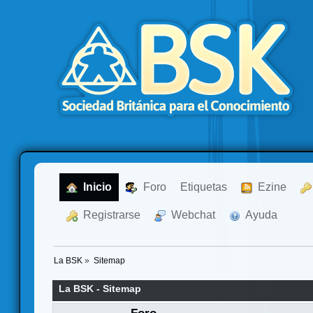
  Inicio
  Foro
Etiquetas
  Ezine
  Registrarse
  Webchat
  Ayuda
La BSK
»
Sitemap
La BSK - Sitemap