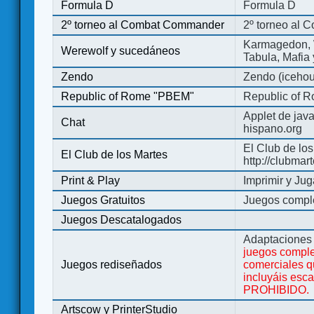
Formula D
Formula D
2º torneo al Combat Commander
2º torneo al
Karmagedon, W
Werewolf y sucedáneos
Tabula, Mafia
Zendo
Zendo (iceho
Republic of Rome "PBEM"
Republic of 
Applet de jav
Chat
hispano.org
El Club de los
El Club de los Martes
http://clubmar
Print & Play
Imprimir y Jug
Juegos Gratuitos
Juegos complet
Juegos Descatalogados
Adaptaciones 
juegos comple
Juegos rediseñados
comerciales q
incluyáis esc
PROHIBIDO.
Artscow y PrinterStudio