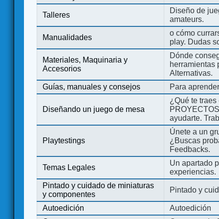
Diseño de jue
Talleres
amateurs.
o cómo currars
Manualidades
play. Dudas so
Dónde consegu
Materiales, Maquinaria y
herramientas 
Accesorios
Alternativas.
Guías, manuales y consejos
Para aprender
¿Qué te traes
Diseñando un juego de mesa
PROYECTOS co
ayudarte. Tra
Únete a un gru
Playtestings
¿Buscas probad
Feedbacks.
Un apartado pa
Temas Legales
experiencias.
Pintado y cuidado de miniaturas
Pintado y cui
y componentes
Autoedición
Autoedición