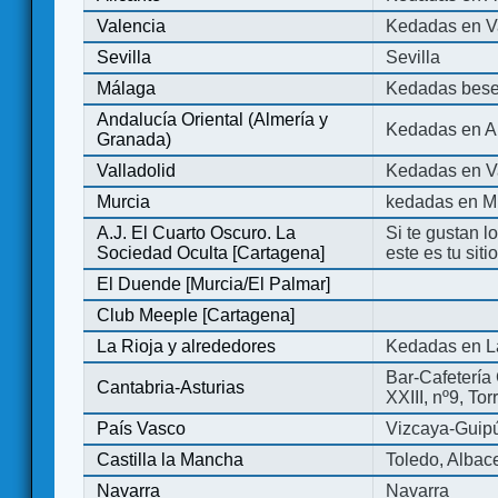
Valencia
Kedadas en V
Sevilla
Sevilla
Málaga
Kedadas bese
Andalucía Oriental (Almería y
Kedadas en An
Granada)
Valladolid
Kedadas en Va
Murcia
kedadas en M
A.J. El Cuarto Oscuro. La
Si te gustan l
Sociedad Oculta [Cartagena]
este es tu sit
El Duende [Murcia/El Palmar]
Club Meeple [Cartagena]
La Rioja y alrededores
Kedadas en L
Bar-Cafetería 
Cantabria-Asturias
XXIII, nº9, To
País Vasco
Vizcaya-Guip
Castilla la Mancha
Toledo, Albac
Navarra
Navarra