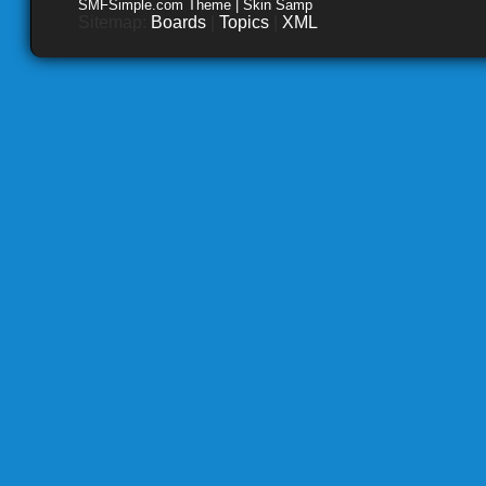
SMFSimple.com Theme | Skin Samp
Sitemap:
Boards
|
Topics
|
XML