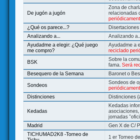
Zona de charl
De jugón a jugón
relacionadas 
periódicamen
¿Qué os parece...?
Disertaciones
Analizando a...
Analizando a..
Ayudadme a elegir: ¿Qué juego
Ayudadme a e
me compro?
reciclado per
Sobre la comu
BSK
fama.
Será re
Besequero de la Semana
Baronet o Be
Sondeos de o
Sondeos
periódicament
Distinciones
Distinciones 
Kedadas infor
Kedadas
asociaciones, 
jornadas "ofic
Madrid
Gen X de C/ P
TICHUMAD2K8 -Torneo de
1 er Torneo de
Tichu