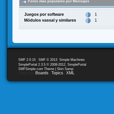
Foros más populares por Mensajes
Juegos por software
1
Módulos vassal y similares
1
SMF 2.0.15
|
SMF © 2013
,
Simple Machines
SimplePortal 2.3.5 © 2008-2012, SimplePortal
SMFSimple.com Theme | Skin Samp
Sitemap:
Boards
|
Topics
|
XML