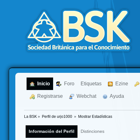
  Inicio
  Foro
Etiquetas
  Ezine
  Registrarse
  Webchat
  Ayuda
La BSK
»
Perfil de urjo1000 
»
Mostrar Estadísticas
Información del Perfil
Distinciones