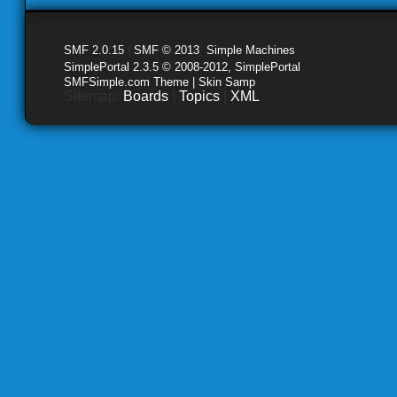
SMF 2.0.15
|
SMF © 2013
,
Simple Machines
SimplePortal 2.3.5 © 2008-2012, SimplePortal
SMFSimple.com Theme | Skin Samp
Sitemap:
Boards
|
Topics
|
XML