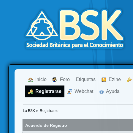
  Inicio
  Foro
Etiquetas
  Ezine
  Registrarse
  Webchat
  Ayuda
La BSK
»
Registrarse
Acuerdo de Registro