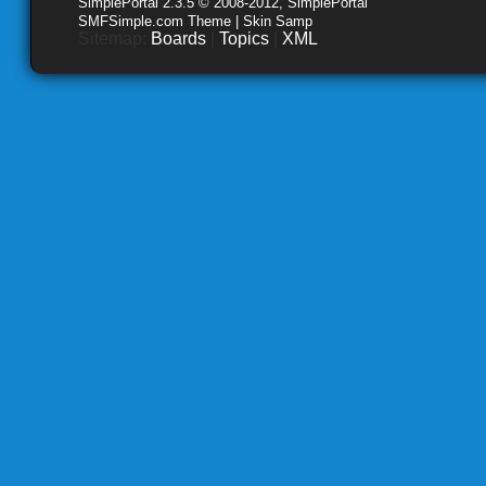
SimplePortal 2.3.5 © 2008-2012, SimplePortal
SMFSimple.com Theme | Skin Samp
Sitemap:
Boards
|
Topics
|
XML