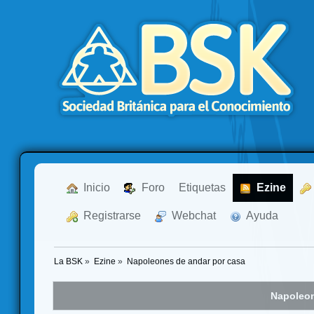
  Inicio
  Foro
Etiquetas
  Ezine
  Registrarse
  Webchat
  Ayuda
La BSK
»
Ezine
»
Napoleones de andar por casa
Napoleon