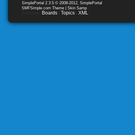
SimplePortal 2.3.5 © 2008-2012, SimplePortal
SMFSimple.com Theme | Skin Samp
Sitemap:
Boards
|
Topics
|
XML