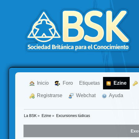
  Inicio
  Foro
Etiquetas
  Ezine
  Registrarse
  Webchat
  Ayuda
La BSK
»
Ezine
»
Excursiones lúdicas
Exc