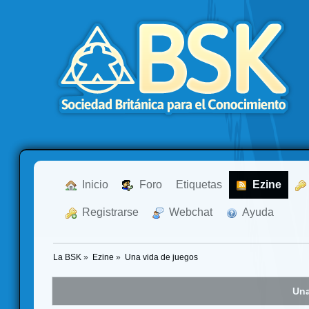
  Inicio
  Foro
Etiquetas
  Ezine
  Registrarse
  Webchat
  Ayuda
La BSK
»
Ezine
»
Una vida de juegos
Una