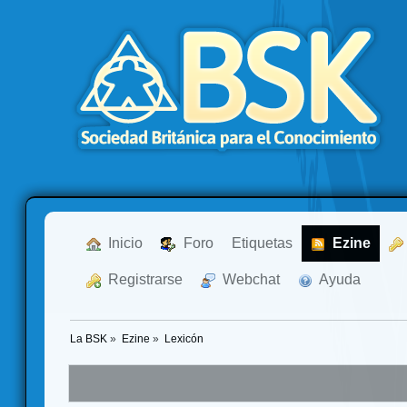
  Inicio
  Foro
Etiquetas
  Ezine
  Registrarse
  Webchat
  Ayuda
La BSK
»
Ezine
»
Lexicón