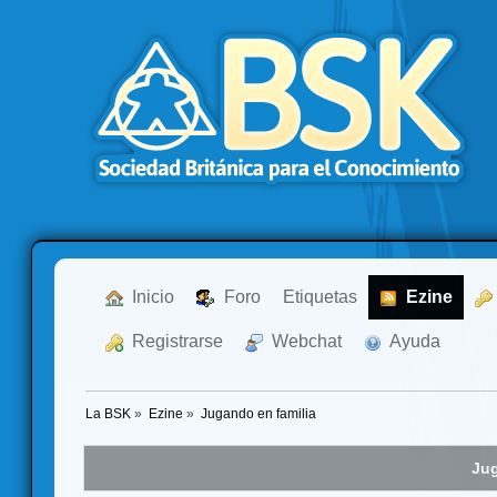
  Inicio
  Foro
Etiquetas
  Ezine
  Registrarse
  Webchat
  Ayuda
La BSK
»
Ezine
»
Jugando en familia
Jug