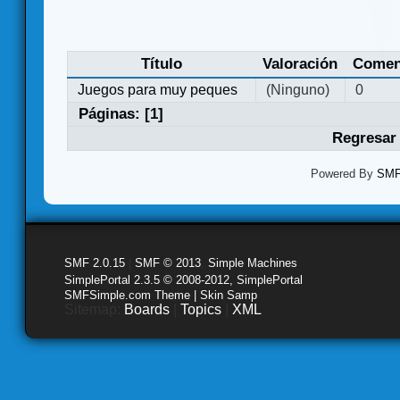
Título
Valoración
Comen
Juegos para muy peques
(Ninguno)
0
Páginas: [
1
]
Regresar 
Powered By
SMF 
SMF 2.0.15
|
SMF © 2013
,
Simple Machines
SimplePortal 2.3.5 © 2008-2012, SimplePortal
SMFSimple.com Theme | Skin Samp
Sitemap:
Boards
|
Topics
|
XML