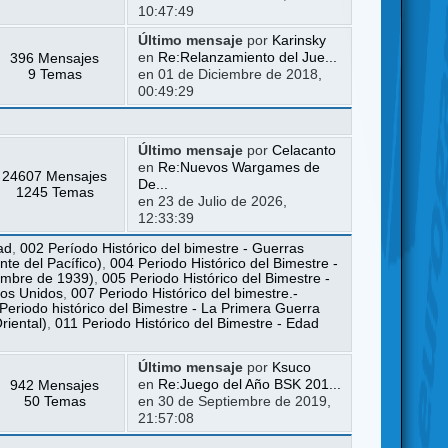
10:47:49
Último mensaje
por
Karinsky
396 Mensajes
en
Re:Relanzamiento del Jue...
9 Temas
en 01 de Diciembre de 2018,
00:49:29
Último mensaje
por
Celacanto
en
Re:Nuevos Wargames de
24607 Mensajes
De...
1245 Temas
en 23 de Julio de 2026,
12:33:39
ad
,
002 Período Histórico del bimestre - Guerras
te del Pacífico)
,
004 Periodo Histórico del Bimestre -
iembre de 1939)
,
005 Periodo Histórico del Bimestre -
dos Unidos
,
007 Periodo Histórico del bimestre.-
Periodo histórico del Bimestre - La Primera Guerra
riental)
,
011 Periodo Histórico del Bimestre - Edad
Último mensaje
por
Ksuco
942 Mensajes
en
Re:Juego del Año BSK 201...
50 Temas
en 30 de Septiembre de 2019,
21:57:08