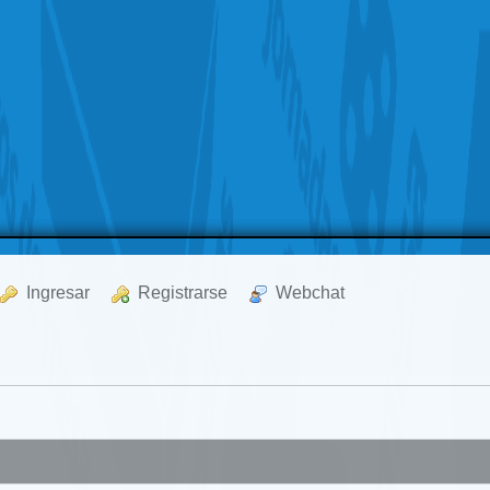
  Ingresar
  Registrarse
  Webchat