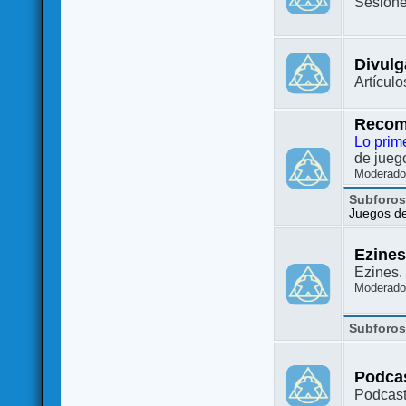
Sesione
Divulg
Artículo
Recom
Lo prim
de juego
Moderado
Subforo
Juegos de 
Ezine
Ezines. 
Moderado
Subforo
Podca
Podcast