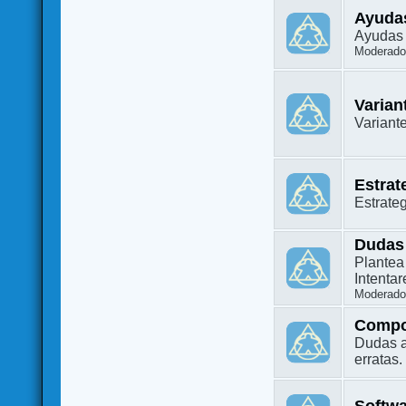
Ayuda
Ayudas 
Moderado
Varian
Variant
Estrat
Estrate
Dudas
Plantea
Intenta
Moderado
Compo
Dudas a
erratas.
Softw