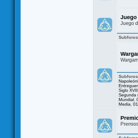
Juego
Juego d
Subforo
Warga
Wargame
Subforo
Napoleón
Entreguer
Siglo XVII
Segunda m
Mundial
,
Media
,
01
Premi
Premio