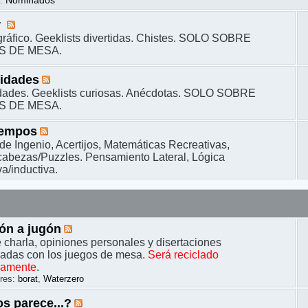
s
:
Nominados
r
ráfico. Geeklists divertidas. Chistes. SOLO SOBRE
S DE MESA.
sidades
dades. Geeklists curiosas. Anécdotas. SOLO SOBRE
S DE MESA.
iempos
de Ingenio, Acertijos, Matemáticas Recreativas,
bezas/Puzzles. Pensamiento Lateral, Lógica
a/inductiva.
ón a jugón
 charla, opiniones personales y disertaciones
nadas con los juegos de mesa.
Será reciclado
camente
.
res:
borat
,
Waterzero
s parece...?