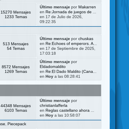
Último mensaje
por
Makarren
15270 Mensajes
en
Re:Jornada de juegos de ...
1233 Temas
en 17 de Julio de 2026,
09:22:35
Último mensaje
por
chuskas
513 Mensajes
en
Re:Echoes of emperors. A...
54 Temas
en 17 de Septiembre de 2025,
17:03:18
Último mensaje
por
8572 Mensajes
Eldadomaldito
1269 Temas
en
Re:El Dado Maldito (Cana...
en
Hoy
a las 08:28:41
Último mensaje
por
44348 Mensajes
christianlafferla
6103 Temas
en
Reglas castellano ahora ...
en
Hoy
a las 10:58:07
use
,
Piecepack