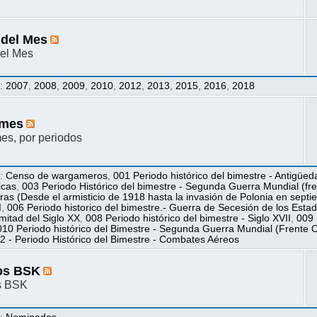
 del Mes
el Mes
s
:
2007
,
2008
,
2009
,
2010
,
2012
,
2013
,
2015
,
2016
,
2018
mes
s, por periodos
s
:
Censo de wargameros
,
001 Periodo histórico del bimestre - Antigüed
icas
,
003 Periodo Histórico del bimestre - Segunda Guerra Mundial (fren
ras (Desde el armisticio de 1918 hasta la invasión de Polonia en sept
I
,
006 Periodo historico del bimestre.- Guerra de Secesión de los Esta
itad del Siglo XX
,
008 Periodo histórico del bimestre - Siglo XVII
,
009 
010 Periodo histórico del Bimestre - Segunda Guerra Mundial (Frente O
2 - Periodo Histórico del Bimestre - Combates Aéreos
os BSK
s BSK