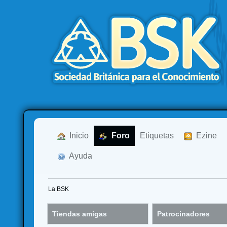
  Inicio
  Foro
Etiquetas
  Ezine
  Ayuda
La BSK
Tiendas amigas
Patrocinadores