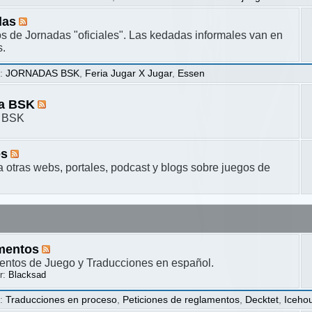
das
s de Jornadas "oficiales". Las kedadas informales van en
s.
s
:
JORNADAS BSK
,
Feria Jugar X Jugar
,
Essen
ta BSK
a BSK
es
a otras webs, portales, podcast y blogs sobre juegos de
mentos
ntos de Juego y Traducciones en español.
r:
Blacksad
s
:
Traducciones en proceso
,
Peticiones de reglamentos
,
Decktet
,
Iceho