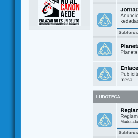
Jorna
Anuncio
kedada
Subforo
Plane
Planet
Enlac
Publicit
mesa.
LUDOTECA
Regla
Reglame
Moderado
Subforo