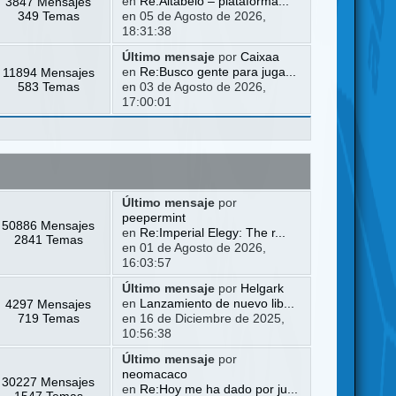
3847 Mensajes
en
Re:Altabelo – plataforma...
349 Temas
en 05 de Agosto de 2026,
18:31:38
Último mensaje
por
Caixaa
11894 Mensajes
en
Re:Busco gente para juga...
583 Temas
en 03 de Agosto de 2026,
17:00:01
Último mensaje
por
peepermint
50886 Mensajes
en
Re:Imperial Elegy: The r...
2841 Temas
en 01 de Agosto de 2026,
16:03:57
Último mensaje
por
Helgark
4297 Mensajes
en
Lanzamiento de nuevo lib...
719 Temas
en 16 de Diciembre de 2025,
10:56:38
Último mensaje
por
neomacaco
30227 Mensajes
en
Re:Hoy me ha dado por ju...
1547 Temas