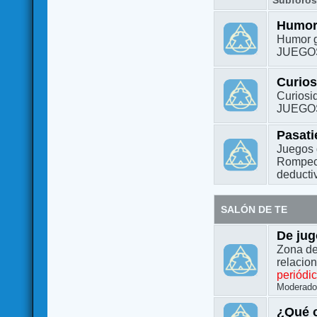
Subforo
Humo
Humor g
JUEGO
Curio
Curiosi
JUEGO
Pasat
Juegos 
Rompeca
deductiv
SALÓN DE TE
De jug
Zona de
relacio
periódi
Moderado
¿Qué o