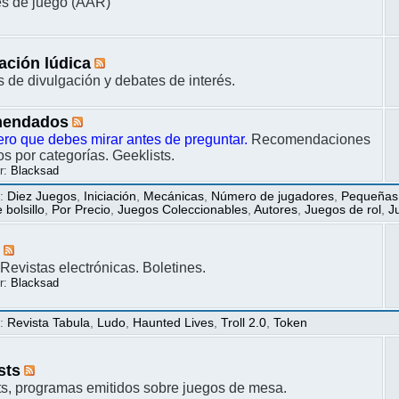
s de juego (AAR)
ación lúdica
s de divulgación y debates de interés.
endados
ero que debes mirar antes de preguntar.
Recomendaciones
s por categorías. Geeklists.
r:
Blacksad
s
:
Diez Juegos
,
Iniciación
,
Mecánicas
,
Número de jugadores
,
Pequeñas
bolsillo
,
Por Precio
,
Juegos Coleccionables
,
Autores
,
Juegos de rol
,
J
s
Revistas electrónicas. Boletines.
r:
Blacksad
s
:
Revista Tabula
,
Ludo
,
Haunted Lives
,
Troll 2.0
,
Token
sts
s, programas emitidos sobre juegos de mesa.