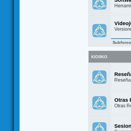
Herrami
Video
Versione
Subforo
KIOSKO
Reseña
Reseñas
Otras
Otras Re
Sesion