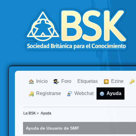
  Inicio
  Foro
Etiquetas
  Ezine
  Registrarse
  Webchat
  Ayuda
La BSK
»
Ayuda
Ayuda de Usuario de SMF