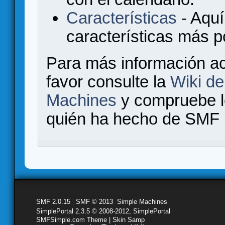
Características
- Aquí
características más 
Para más información a
favor consulte la
Wiki d
Machines
y compruebe 
quién ha hecho de SMF l
SMF 2.0.15
|
SMF © 2013
,
Simple Machines
SimplePortal 2.3.5 © 2008-2012, SimplePortal
SMFSimple.com Theme | Skin Samp