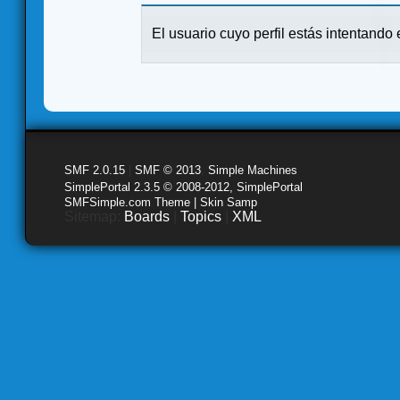
El usuario cuyo perfil estás intentando e
SMF 2.0.15
|
SMF © 2013
,
Simple Machines
SimplePortal 2.3.5 © 2008-2012, SimplePortal
SMFSimple.com Theme | Skin Samp
Sitemap:
Boards
|
Topics
|
XML