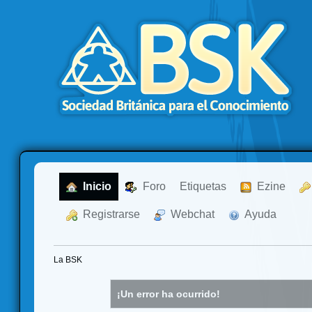
  Inicio
  Foro
Etiquetas
  Ezine
  Registrarse
  Webchat
  Ayuda
La BSK
¡Un error ha ocurrido!