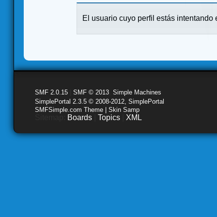
El usuario cuyo perfil estás intentando e
SMF 2.0.15
|
SMF © 2013
,
Simple Machines
SimplePortal 2.3.5 © 2008-2012, SimplePortal
SMFSimple.com Theme | Skin Samp
Sitemap:
Boards
|
Topics
|
XML