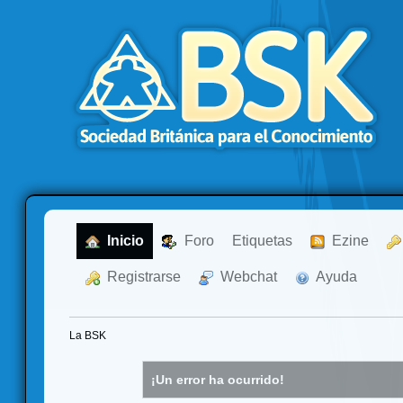
  Inicio
  Foro
Etiquetas
  Ezine
  Registrarse
  Webchat
  Ayuda
La BSK
¡Un error ha ocurrido!