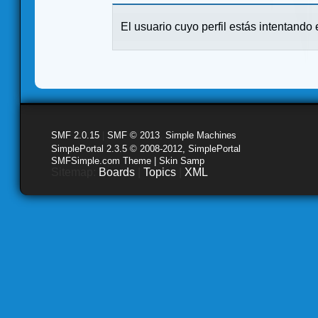
El usuario cuyo perfil estás intentando e
SMF 2.0.15
|
SMF © 2013
,
Simple Machines
SimplePortal 2.3.5 © 2008-2012, SimplePortal
SMFSimple.com Theme | Skin Samp
Sitemap:
Boards
|
Topics
|
XML