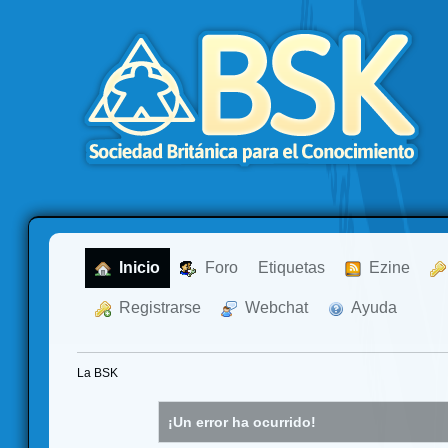
  Inicio
  Foro
Etiquetas
  Ezine
  Registrarse
  Webchat
  Ayuda
La BSK
¡Un error ha ocurrido!