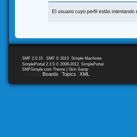
El usuario cuyo perfil estás intentando e
SMF 2.0.15
|
SMF © 2013
,
Simple Machines
SimplePortal 2.3.5 © 2008-2012, SimplePortal
SMFSimple.com Theme | Skin Samp
Sitemap:
Boards
|
Topics
|
XML