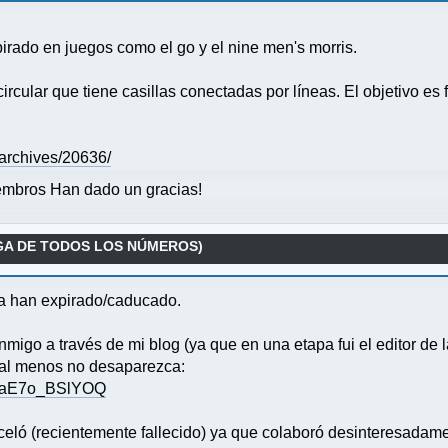
irado en juegos como el go y el nine men's morris.
ircular que tiene casillas conectadas por líneas. El objetivo es
r/archives/20636/
mbros Han dado un gracias!
GA DE TODOS LOS NÚMEROS)
sta han expirado/caducado.
igo a través de mi blog (ya que en una etapa fui el editor de l
 al menos no desaparezca:
qoaE7o_BSlYOQ
eló (recientemente fallecido) ya que colaboró desinteresadame