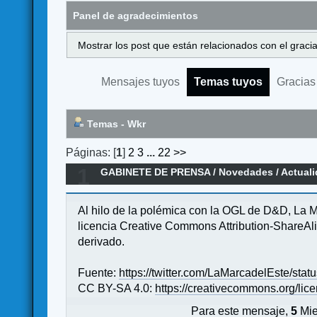
Panel de agradecimientos
Mostrar los post que están relacionados con el graci
Mensajes tuyos
Temas tuyos
Gracias
Temas - Wkr
Páginas: [
1
]
2
3
...
22
>>
1
GABINETE DE PRENSA
/
Novedades / Actual
Al hilo de la polémica con la OGL de D&D, La M
licencia Creative Commons Attribution-ShareAli
derivado.
Fuente:
https://twitter.com/LaMarcadelEste/s
CC BY-SA 4.0:
https://creativecommons.org/lic
Para este mensaje,
5
Mie