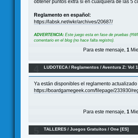
obtener puntos extra si en cualquiera de las 5 c
Reglamento en español:
https://labsk.net/wkr/archives/20687/
ADVERTENCIA:
Este juego esta en fase de pruebas (#WIP
comentario en el blog (no hace falta registro).
Para este mensaje,
1
Mie
4
LUDOTECA
/
Reglamentos
/
Aventura Z: Vol 
Ya están disponibles el reglamento actualizado 
https://boardgamegeek.com/filepage/233930/re
Para este mensaje,
1
Mie
5
TALLERES
/
Juegos Gratuitos
/
One [ES]