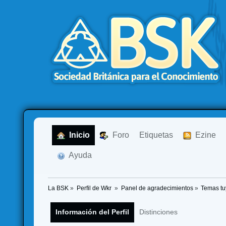
  Inicio
  Foro
Etiquetas
  Ezine
  Ayuda
La BSK
»
Perfil de Wkr 
»
Panel de agradecimientos
»
Temas tu
Información del Perfil
Distinciones