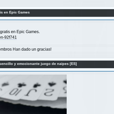
is en Epic Games
ratis en Epic Games.
en-92f741
mbros Han dado un gracias!
sencillo y emocionante juego de naipes [ES]