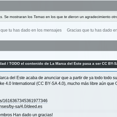
as. Se mostraran los
Temas
en los que
te dieron
un agradecimiento otro
 que tu has dado en los mensajes
Gracias que tu has dado e
idad
/
TODO el contenido de La Marca del Este pasa a ser CC BY-SA
arca del Este acaba de anunciar que a partir de ya todo todo 
ke 4.0 International (CC BY-SA 4.0), mucho más libre aún que 
tatus/1616367345361977346
enses/by-sa/4.0/deed.es
mbros Han dado un gracias!