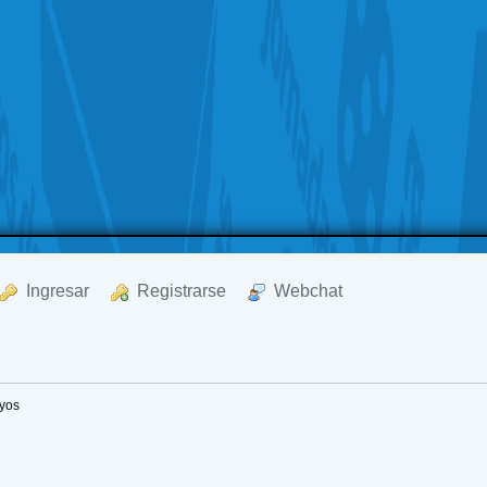
  Ingresar
  Registrarse
  Webchat
yos