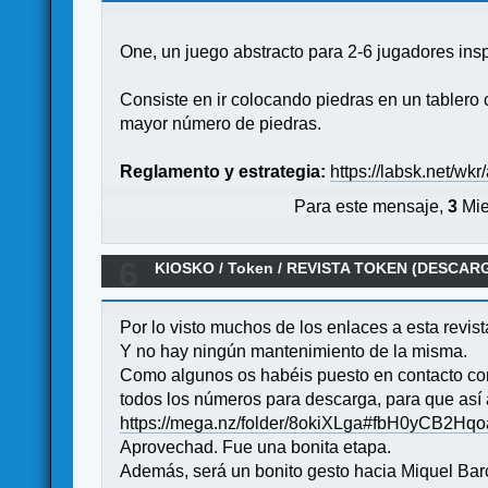
One, un juego abstracto para 2-6 jugadores insp
Consiste en ir colocando piedras en un tablero c
mayor número de piedras.
Reglamento y estrategia:
https://labsk.net/wk
Para este mensaje,
3
Mie
6
KIOSKO
/
Token
/
REVISTA TOKEN (DESCAR
Por lo visto muchos de los enlaces a esta revi
Y no hay ningún mantenimiento de la misma.
Como algunos os habéis puesto en contacto conm
todos los números para descarga, para que así
https://mega.nz/folder/8okiXLga#fbH0yCB2H
Aprovechad. Fue una bonita etapa.
Además, será un bonito gesto hacia Miquel Barc