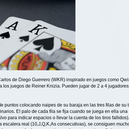
 Carlos de Diego Guerrero (WKR) inspirado en juegos como Qwix
a los juegos de Reiner Knizia. Pueden jugar de 2 a 4 jugadores
e puntos colocando naipes de su baraja en las tres filas de su 
narios. El palo de cada fila se fija cuando se juega en ella una
salvo para indicar espacios o llevar la cuenta de los tiros fallido
una escalera real (10,J,Q,K,As consecutivas), se consiguen mu