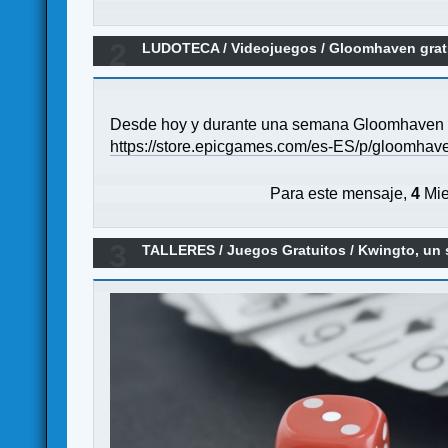
2
LUDOTECA
/
Videojuegos
/
Gloomhaven grat
Desde hoy y durante una semana Gloomhaven g
https://store.epicgames.com/es-ES/p/gloomhav
Para este mensaje,
4
Mie
3
TALLERES
/
Juegos Gratuitos
/
Kwingto, un 