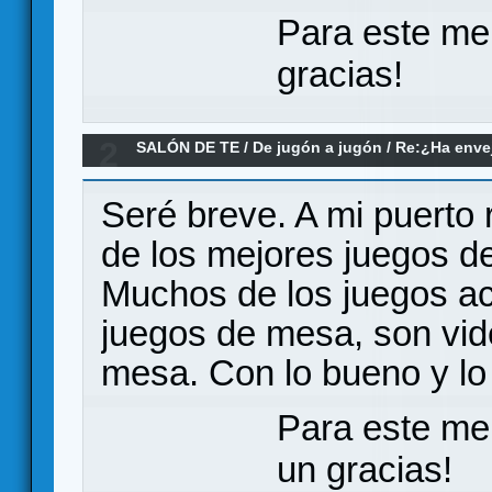
Para este me
gracias!
2
SALÓN DE TE
/
De jugón a jugón
/
Re:¿Ha envej
juegos modernos no le llegan a la altura?
Seré breve. A mi puerto
de los mejores juegos d
Muchos de los juegos ac
juegos de mesa, son vid
mesa. Con lo bueno y lo 
Para este me
un gracias!