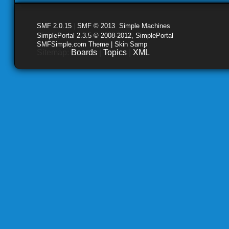
SMF 2.0.15
|
SMF © 2013
,
Simple Machines
SimplePortal 2.3.5 © 2008-2012, SimplePortal
SMFSimple.com Theme | Skin Samp
Sitemap:
Boards
|
Topics
|
XML