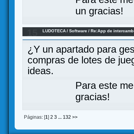
un gracias!
15
LUDOTECA
/
Software
/
Re:App de intercamb
al alcance de la mano
¿Y un apartado para ges
compras de lotes de jue
ideas.
Para este me
gracias!
Páginas: [
1
]
2
3
...
132
>>