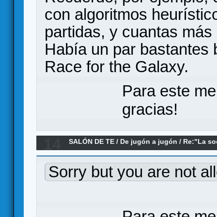
con algoritmos heurístic
partidas, y cuantas más 
Había un par bastantes
Race for the Galaxy.
Para este me
gracias!
14
SALÓN DE TE
/
De jugón a jugón
/
Re:"La so
(Han) como metáfora de la Ludosfera
Sorry but you are not al
Para este me