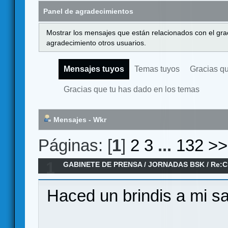
Panel de agradecimientos
Mostrar los mensajes que están relacionados con el gra
agradecimiento otros usuarios.
Mensajes tuyos
Temas tuyos
Gracias q
Gracias que tu has dado en los temas
Mensajes - Wkr
Páginas: [
1
]
2
3
...
132
>>
1
GABINETE DE PRENSA
/
JORNADAS BSK
/
Re:C
Haced un brindis a mi sa