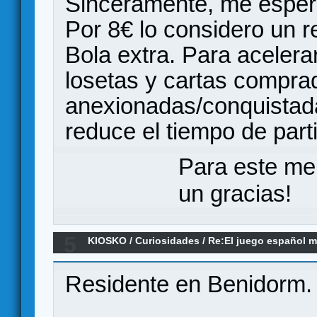
Sinceramente, me espera
Por 8€ lo considero un r
Bola extra. Para acelerar
losetas y cartas compra
anexionadas/conquistada
reduce el tiempo de part
Para este me
un gracias!
5
KIOSKO
/
Curiosidades
/
Re:El juego español m
Residente en Benidorm.