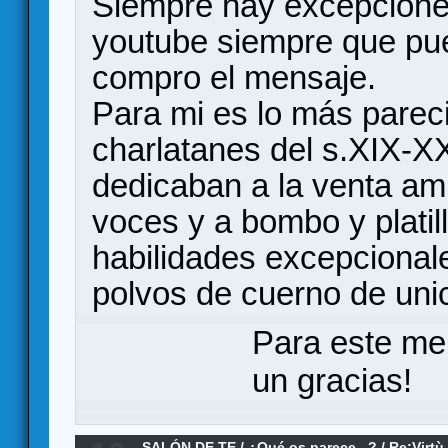
Siempre hay excepciones
youtube siempre que pu
compro el mensaje.
Para mi es lo más parec
charlatanes del s.XIX-X
dedicaban a la venta am
voces y a bombo y platil
habilidades excepcional
polvos de cuerno de unic
Para este me
un gracias!
SALÓN DE TE
/
¿Qué os parece...?
/
Re:Virtù