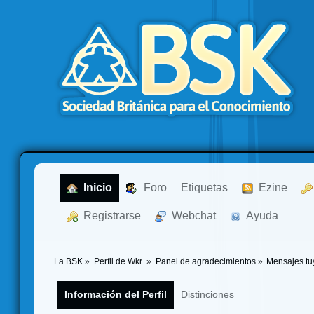
  Inicio
  Foro
Etiquetas
  Ezine
  Registrarse
  Webchat
  Ayuda
La BSK
»
Perfil de Wkr 
»
Panel de agradecimientos
»
Mensajes tu
Información del Perfil
Distinciones