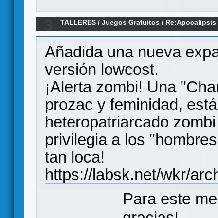
3
TALLERES
/
Juegos Gratuitos
/
Re:Apocalipsis
Añadida una nueva expan
versión lowcost.
¡Alerta zombi! Una "Char
prozac y feminidad, está
heteropatriarcado zombi
privilegia a los "hombre
tan loca!
https://labsk.net/wkr/ar
Para este me
gracias!