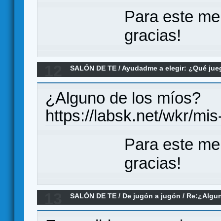
Para este me
gracias!
12
SALÓN DE TE
/
Ayudadme a elegir: ¿Qué ju
PnP de cartas
¿Alguno de los míos?
https://labsk.net/wkr/mi
Para este me
gracias!
13
SALÓN DE TE
/
De jugón a jugón
/
Re:¿Algun
inteligencias artificiales para jugar?