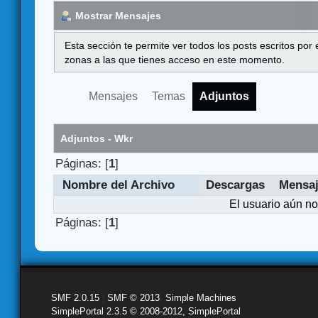
Mostrar Mensajes
Esta sección te permite ver todos los posts escritos por
zonas a las que tienes acceso en este momento.
Mensajes
Temas
Adjuntos
Adjuntos - Wkr
Páginas: [
1
]
Nombre del Archivo
Descargas
Mensa
El usuario aún no
Páginas: [
1
]
SMF 2.0.15
|
SMF © 2013
,
Simple Machines
SimplePortal 2.3.5 © 2008-2012, SimplePortal