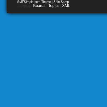
SMFSimple.com Theme | Skin Samp
Sitemap:
Boards
|
Topics
|
XML