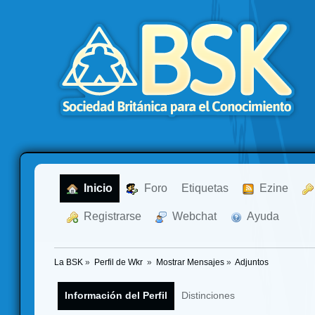
  Inicio
  Foro
Etiquetas
  Ezine
  Registrarse
  Webchat
  Ayuda
La BSK
»
Perfil de Wkr 
»
Mostrar Mensajes
»
Adjuntos
Información del Perfil
Distinciones