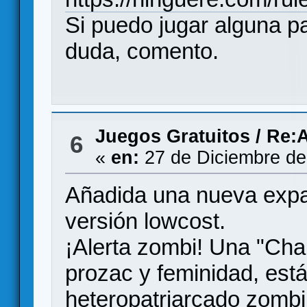
Si puedo jugar alguna p
duda, comento.
Juegos Gratuitos
/
Re:A
6
«
en:
27 de Diciembre de
Añadida una nueva expa
versión lowcost.
¡Alerta zombi! Una "Char
prozac y feminidad, está
heteropatriarcado zombi