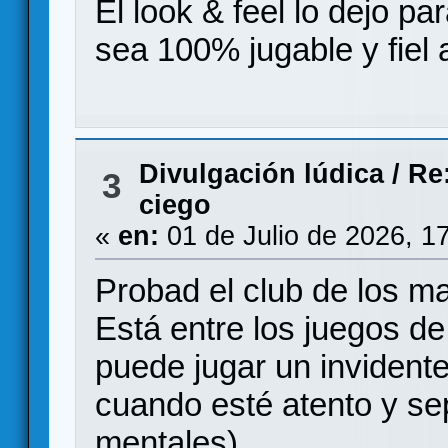
El look & feel lo dejo pa
sea 100% jugable y fiel a
Divulgación lúdica
/
Re
3
ciego
«
en:
01 de Julio de 2026, 1
Probad el club de los m
Está entre los juegos de
puede jugar un invident
cuando esté atento y se
mentales).