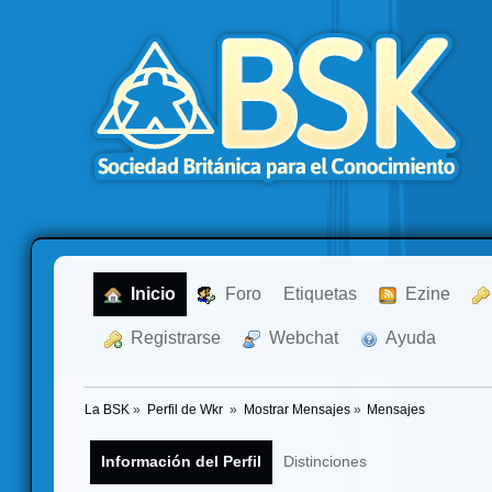
  Inicio
  Foro
Etiquetas
  Ezine
  Registrarse
  Webchat
  Ayuda
La BSK
»
Perfil de Wkr 
»
Mostrar Mensajes
»
Mensajes
Información del Perfil
Distinciones