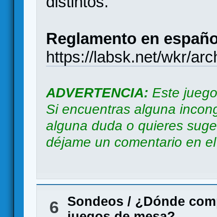
distintos.
Reglamento en españo
https://labsk.net/wkr/ar
ADVERTENCIA:
Este juego
Si encuentras alguna incong
alguna duda o quieres suger
déjame un comentario en el b
Sondeos
/
¿Dónde comp
6
juegos de mesa?