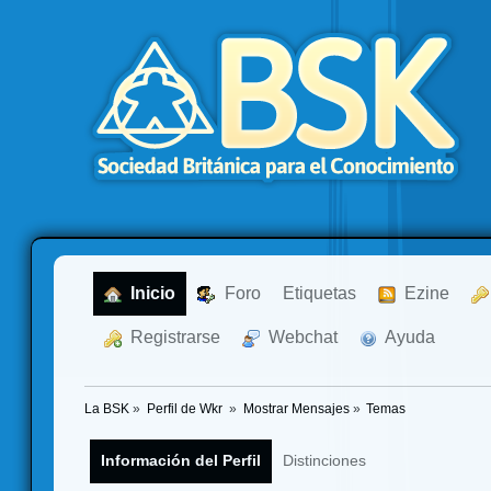
  Inicio
  Foro
Etiquetas
  Ezine
  Registrarse
  Webchat
  Ayuda
La BSK
»
Perfil de Wkr 
»
Mostrar Mensajes
»
Temas
Información del Perfil
Distinciones