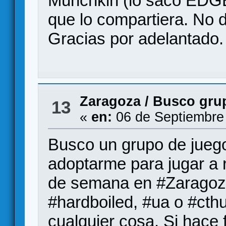
Munchkin (lo sacó EDGE
que lo compartiera. No d
Gracias por adelantado.
Zaragoza
/
Busco grup
13
«
en:
06 de Septiembre
Busco un grupo de juego
adoptarme para jugar a r
de semana en #Zaragoza
#hardboiled, #ua o #cth
cualquier cosa. Si hace 