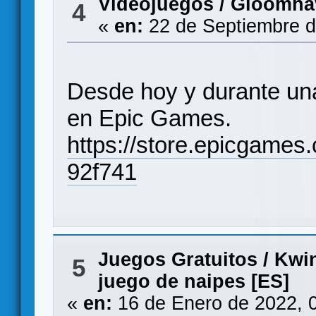
Videojuegos
/
Gloomhav
4
«
en:
22 de Septiembre d
Desde hoy y durante u
en Epic Games.
https://store.epicgame
92f741
Juegos Gratuitos
/
Kwin
5
juego de naipes [ES]
«
en:
16 de Enero de 2022, 