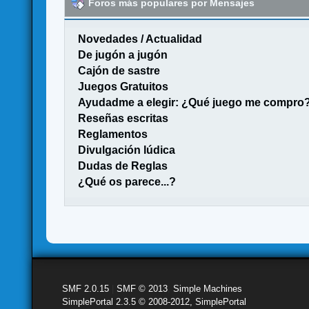
Foros más populares por Mensajes
Novedades / Actualidad
De jugón a jugón
Cajón de sastre
Juegos Gratuitos
Ayudadme a elegir: ¿Qué juego me compro
Reseñas escritas
Reglamentos
Divulgación lúdica
Dudas de Reglas
¿Qué os parece...?
SMF 2.0.15
|
SMF © 2013
,
Simple Machines
SimplePortal 2.3.5 © 2008-2012, SimplePortal