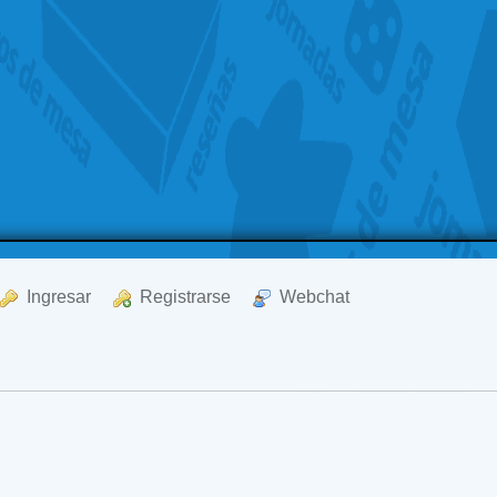
  Ingresar
  Registrarse
  Webchat