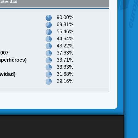
ctividad
90.00%
69.81%
55.46%
44.64%
43.22%
2007
37.63%
uperhéroes)
33.71%
33.33%
avidad)
31.68%
29.16%