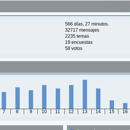
566 días, 27 minutos.
32717 mensajes
2235 temas
19 encuestas
58 votos
7
8
9
10
11
12
13
14
15
16