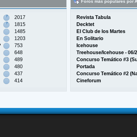
Foros más populares por A
2017
Revista Tabula
1815
Decktet
1485
El Club de los Martes
1203
En Solitario
?
753
Icehouse
648
Treehouse/Icehouse - 06/
489
Concurso Temático #3 (S
480
Portada
437
Concurso Temático #2 (N
414
Cineforum