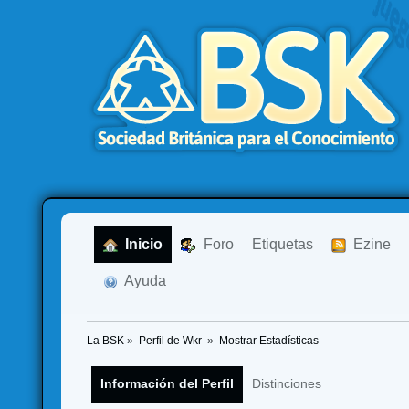
  Inicio
  Foro
Etiquetas
  Ezine
  Ayuda
La BSK
»
Perfil de Wkr 
»
Mostrar Estadísticas
Información del Perfil
Distinciones