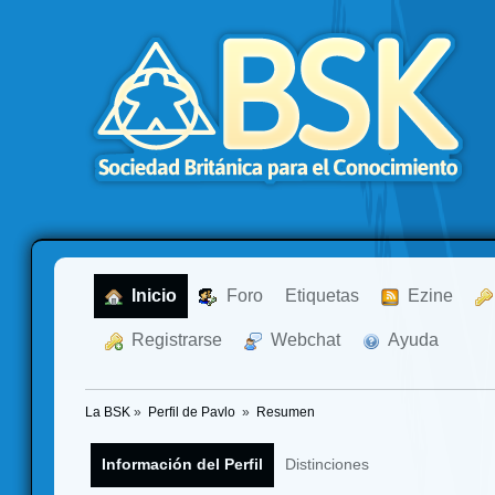
  Inicio
  Foro
Etiquetas
  Ezine
  Registrarse
  Webchat
  Ayuda
La BSK
»
Perfil de Pavlo 
»
Resumen
Información del Perfil
Distinciones