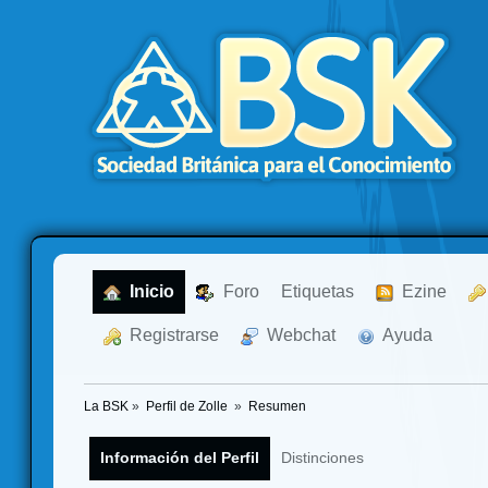
  Inicio
  Foro
Etiquetas
  Ezine
  Registrarse
  Webchat
  Ayuda
La BSK
»
Perfil de Zolle 
»
Resumen
Información del Perfil
Distinciones