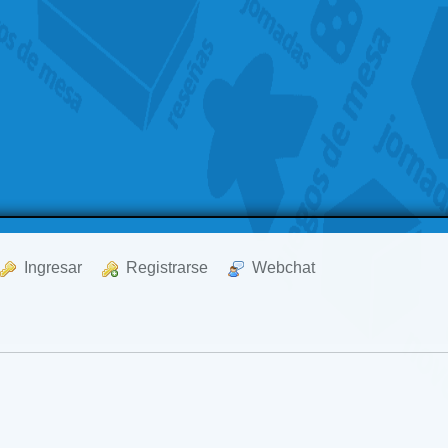
  Ingresar
  Registrarse
  Webchat