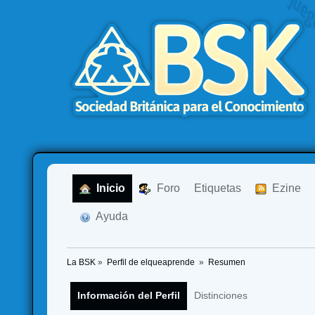
  Inicio
  Foro
Etiquetas
  Ezine
  Ayuda
La BSK
»
Perfil de elqueaprende 
»
Resumen
Información del Perfil
Distinciones