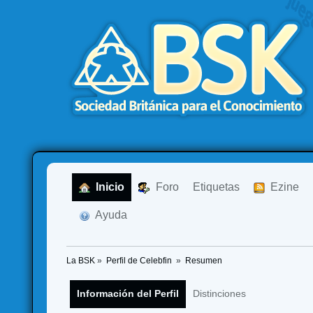
  Inicio
  Foro
Etiquetas
  Ezine
  Ayuda
La BSK
»
Perfil de Celebfin 
»
Resumen
Información del Perfil
Distinciones