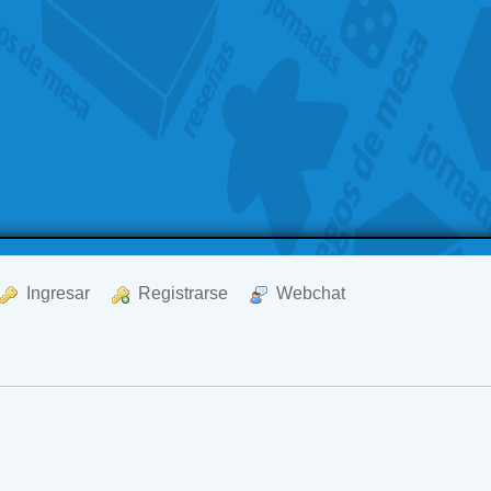
  Ingresar
  Registrarse
  Webchat