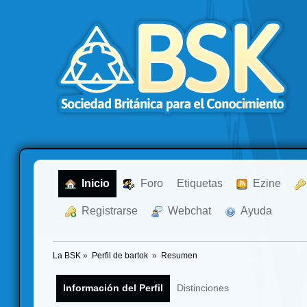
  Inicio
  Foro
Etiquetas
  Ezine
  Registrarse
  Webchat
  Ayuda
La BSK
»
Perfil de bartok 
»
Resumen
Información del Perfil
Distinciones