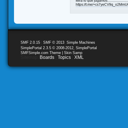
Mira lo que jugamos........................
https://t.me/+cs7yeCV9q_o2MmU
SMF 2.0.15
|
SMF © 2013
,
Simple Machines
SimplePortal 2.3.5 © 2008-2012, SimplePortal
SMFSimple.com Theme | Skin Samp
Sitemap:
Boards
|
Topics
|
XML