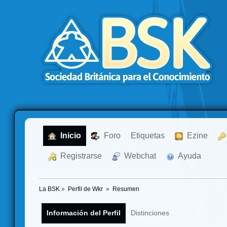
  Inicio
  Foro
Etiquetas
  Ezine
  Registrarse
  Webchat
  Ayuda
La BSK
»
Perfil de Wkr 
»
Resumen
Información del Perfil
Distinciones