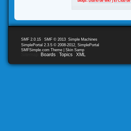
blogs:
Diario de Wkr
|
El Club de
SMF 2.0.15
|
SMF © 2013
,
Simple Machines
SimplePortal 2.3.5 © 2008-2012, SimplePortal
SMFSimple.com Theme | Skin Samp
Sitemap:
Boards
|
Topics
|
XML