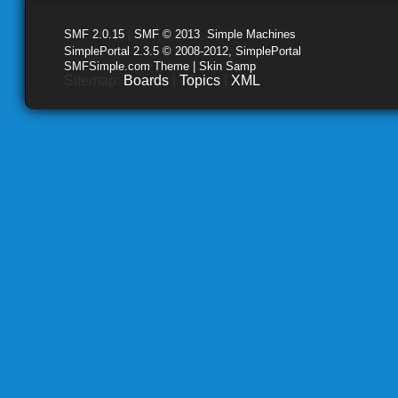
SMF 2.0.15
|
SMF © 2013
,
Simple Machines
SimplePortal 2.3.5 © 2008-2012, SimplePortal
SMFSimple.com Theme | Skin Samp
Sitemap:
Boards
|
Topics
|
XML