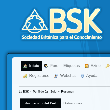
  Inicio
  Foro
Etiquetas
  Ezine
  Registrarse
  Webchat
  Ayuda
La BSK
»
Perfil de Jan Solo 
»
Resumen
Información del Perfil
Distinciones