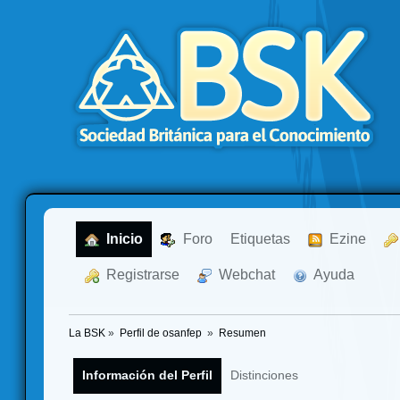
  Inicio
  Foro
Etiquetas
  Ezine
  Registrarse
  Webchat
  Ayuda
La BSK
»
Perfil de osanfep 
»
Resumen
Información del Perfil
Distinciones