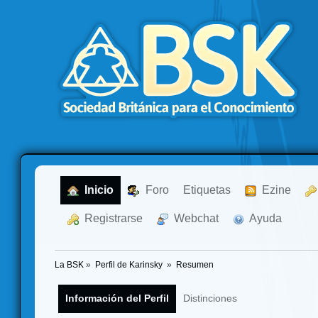
  Inicio
  Foro
Etiquetas
  Ezine
  Registrarse
  Webchat
  Ayuda
La BSK
»
Perfil de Karinsky 
»
Resumen
Información del Perfil
Distinciones