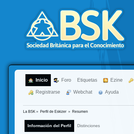
  Inicio
  Foro
Etiquetas
  Ezine
  Registrarse
  Webchat
  Ayuda
La BSK
»
Perfil de Eskizer 
»
Resumen
Información del Perfil
Distinciones