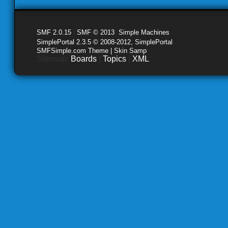
SMF 2.0.15
|
SMF © 2013
,
Simple Machines
SimplePortal 2.3.5 © 2008-2012, SimplePortal
SMFSimple.com Theme | Skin Samp
Sitemap:
Boards
|
Topics
|
XML