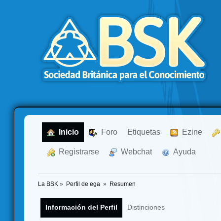
  Inicio
  Foro
Etiquetas
  Ezine
  Registrarse
  Webchat
  Ayuda
La BSK
»
Perfil de ega 
»
Resumen
Información del Perfil
Distinciones