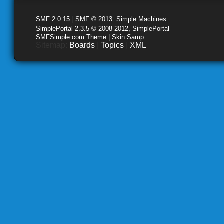
SMF 2.0.15
|
SMF © 2013
,
Simple Machines
SimplePortal 2.3.5 © 2008-2012, SimplePortal
SMFSimple.com Theme | Skin Samp
Sitemap:
Boards
|
Topics
|
XML